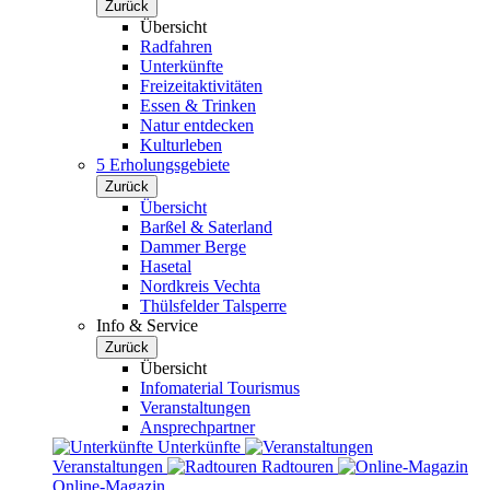
Zurück
Übersicht
Radfahren
Unterkünfte
Freizeitaktivitäten
Essen & Trinken
Natur entdecken
Kulturleben
5 Erholungsgebiete
Zurück
Übersicht
Barßel & Saterland
Dammer Berge
Hasetal
Nordkreis Vechta
Thülsfelder Talsperre
Info & Service
Zurück
Übersicht
Infomaterial Tourismus
Veranstaltungen
Ansprechpartner
Unterkünfte
Veranstaltungen
Radtouren
Online-Magazin