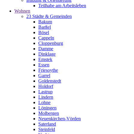
Bildung & Orientierung
Teilhabe am Arbeitsleben
Wohnen
23 Städte & Gemeinden
Bakum
Barßel
Bösel
Cappeln
Cloppenburg
Damme
Dinklage
Emstek
Essen
Friesoythe
Garrel
Goldenstedt
Holdorf
Lastrup
Lindern
Lohne
Löningen
Molbergen
Neuenkirchen-Vörden
Saterland
Steinfeld