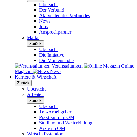
Übersicht
Der Verbund
Aktivitäten des Verbundes
News
Jobs
Ansprechpartner
Marke
Zurück
Übersicht
Die Initiative
Die Markenstudie
Veranstaltungen
Online
Magazin
News
Karriere & Wirtschaft
Zurück
Übersicht
Arbeiten
Zurück
Übersicht
Top-Arbeitgeber
Praktikum im OM
Studium und Weiterbildung
Ärzte im OM
Wirtschaftsstandort