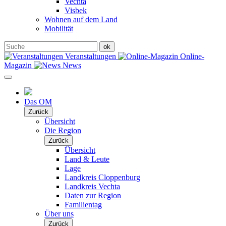
Vechta
Visbek
Wohnen auf dem Land
Mobilität
Veranstaltungen
Online-
Magazin
News
Das OM
Zurück
Übersicht
Die Region
Zurück
Übersicht
Land & Leute
Lage
Landkreis Cloppenburg
Landkreis Vechta
Daten zur Region
Familientag
Über uns
Zurück