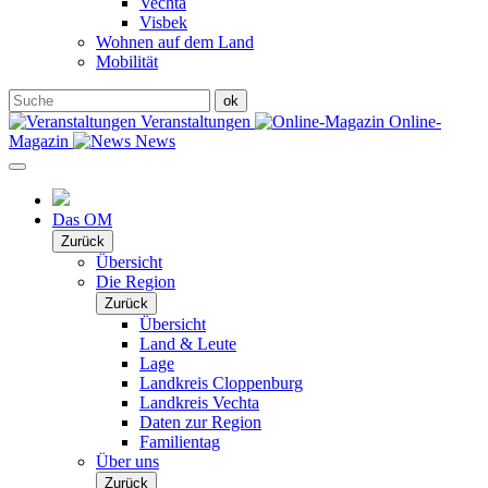
Vechta
Visbek
Wohnen auf dem Land
Mobilität
Veranstaltungen
Online-
Magazin
News
Das OM
Zurück
Übersicht
Die Region
Zurück
Übersicht
Land & Leute
Lage
Landkreis Cloppenburg
Landkreis Vechta
Daten zur Region
Familientag
Über uns
Zurück