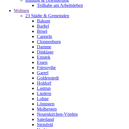
Bildung & Orientierung
Teilhabe am Arbeitsleben
Wohnen
23 Städte & Gemeinden
Bakum
Barßel
Bösel
Cappeln
Cloppenburg
Damme
Dinklage
Emstek
Essen
Friesoythe
Garrel
Goldenstedt
Holdorf
Lastrup
Lindern
Lohne
Löningen
Molbergen
Neuenkirchen-Vörden
Saterland
Steinfeld