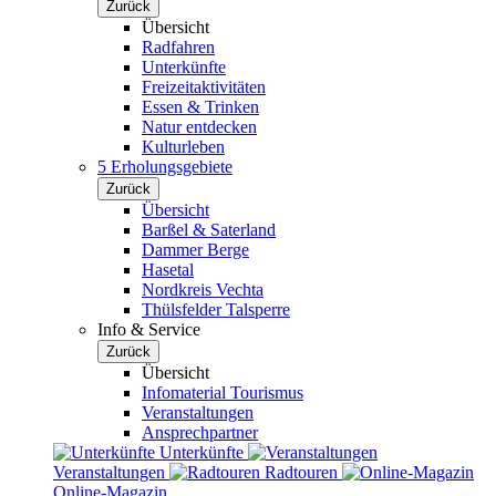
Zurück
Übersicht
Radfahren
Unterkünfte
Freizeitaktivitäten
Essen & Trinken
Natur entdecken
Kulturleben
5 Erholungsgebiete
Zurück
Übersicht
Barßel & Saterland
Dammer Berge
Hasetal
Nordkreis Vechta
Thülsfelder Talsperre
Info & Service
Zurück
Übersicht
Infomaterial Tourismus
Veranstaltungen
Ansprechpartner
Unterkünfte
Veranstaltungen
Radtouren
Online-Magazin