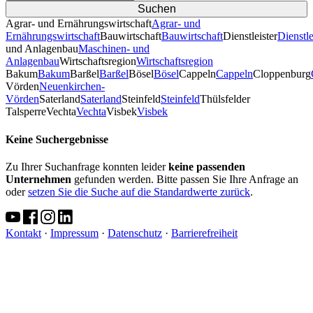
Agrar- und Ernährungswirtschaft
Agrar- und
Ernährungswirtschaft
Bauwirtschaft
Bauwirtschaft
Dienstleister
Dienstle
und Anlagenbau
Maschinen- und
Anlagenbau
Wirtschaftsregion
Wirtschaftsregion
Bakum
Bakum
Barßel
Barßel
Bösel
Bösel
Cappeln
Cappeln
Cloppenburg
Vörden
Neuenkirchen-
Vörden
Saterland
Saterland
Steinfeld
Steinfeld
Thülsfelder
TalsperreVechta
Vechta
Visbek
Visbek
Keine Suchergebnisse
Zu Ihrer Suchanfrage konnten leider
keine passenden
Unternehmen
gefunden werden. Bitte passen Sie Ihre Anfrage an
oder
setzen Sie die Suche auf die Standardwerte zurück
.
Kontakt
·
Impressum
·
Datenschutz
·
Barrierefreiheit