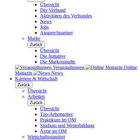
Übersicht
Der Verbund
Aktivitäten des Verbundes
News
Jobs
Ansprechpartner
Marke
Zurück
Übersicht
Die Initiative
Die Markenstudie
Veranstaltungen
Online
Magazin
News
Karriere & Wirtschaft
Zurück
Übersicht
Arbeiten
Zurück
Übersicht
Top-Arbeitgeber
Praktikum im OM
Studium und Weiterbildung
Ärzte im OM
Wirtschaftsstandort