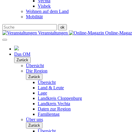
Vechta
Visbek
Wohnen auf dem Land
Mobilität
Veranstaltungen
Online-Maga
Das OM
Zurück
Übersicht
Die Region
Zurück
Übersicht
Land & Leute
Lage
Landkreis Cloppenburg
Landkreis Vechta
Daten zur Region
Familientag
Über uns
Zurück
Übersicht