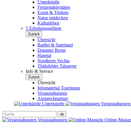
Unterkünfte
Freizeitaktivitäten
Essen & Trinken
Natur entdecken
Kulturleben
5 Erholungsgebiete
Zurück
Übersicht
Barßel & Saterland
Dammer Berge
Hasetal
Nordkreis Vechta
Thülsfelder Talsperre
Info & Service
Zurück
Übersicht
Infomaterial Tourismus
Veranstaltungen
Ansprechpartner
Unterkünfte
Veranstaltunge
Veranstaltungen
Online-Maga