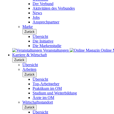
Der Verbund
Aktivitäten des Verbundes
News
Jobs
Ansprechpartner
Marke
Zurück
Übersicht
Die Initiative
Die Markenstudie
Veranstaltungen
Online 
Karriere & Wirtschaft
Zurück
Übersicht
Arbeiten
Zurück
Übersicht
Top-Arbeitgeber
Praktikum im OM
Studium und Weiterbildung
Ärzte im OM
Wirtschaftsstandort
Zurück
Übersicht