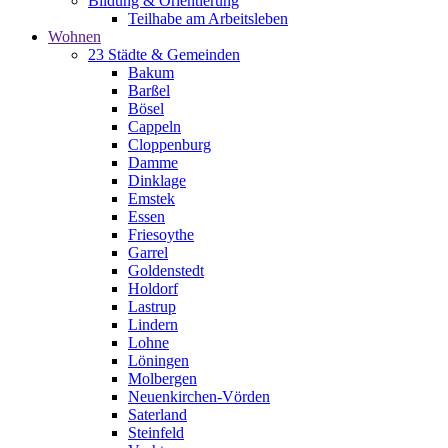
Bildung & Orientierung
Teilhabe am Arbeitsleben
Wohnen
23 Städte & Gemeinden
Bakum
Barßel
Bösel
Cappeln
Cloppenburg
Damme
Dinklage
Emstek
Essen
Friesoythe
Garrel
Goldenstedt
Holdorf
Lastrup
Lindern
Lohne
Löningen
Molbergen
Neuenkirchen-Vörden
Saterland
Steinfeld