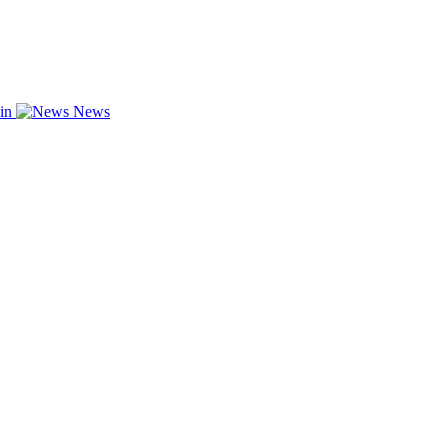
zin
News