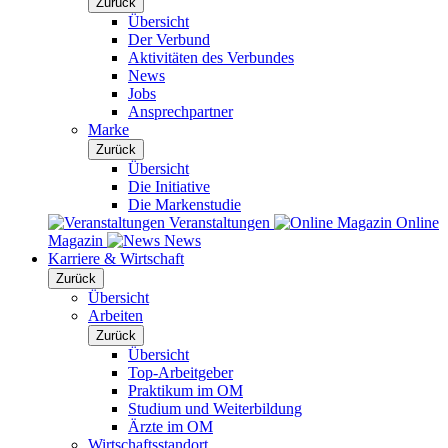
Zurück
Übersicht
Der Verbund
Aktivitäten des Verbundes
News
Jobs
Ansprechpartner
Marke
Zurück
Übersicht
Die Initiative
Die Markenstudie
Veranstaltungen
Online
Magazin
News
Karriere & Wirtschaft
Zurück
Übersicht
Arbeiten
Zurück
Übersicht
Top-Arbeitgeber
Praktikum im OM
Studium und Weiterbildung
Ärzte im OM
Wirtschaftsstandort