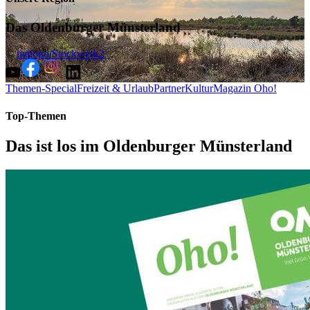
Das Oldenburger Münsterland
©
malopo/Stockwerk2
Themen-Special
Freizeit & Urlaub
Partner
Kultur
Magazin Oho!
Top-Themen
Das ist los im Oldenburger Münsterland