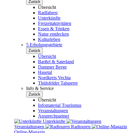
Zurück
Übersicht
Radfahren
Unterkünfte
Freizeitaktivitäten
Essen & Trinken
Natur entdecken
Kulturleben
5 Erholungsgebiete
Zurück
Übersicht
Barßel & Saterland
Dammer Berge
Hasetal
Nordkreis Vechta
Thülsfelder Talsperre
Info & Service
Zurück
Übersicht
Infomaterial Tourismus
Veranstaltungen
Ansprechpartner
Unterkünfte
Veranstaltungen
Radtouren
Online-Magazin