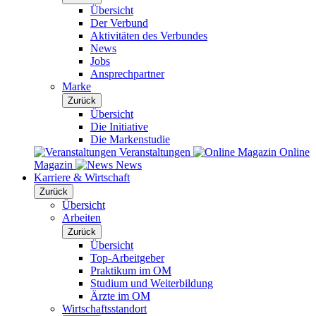
Übersicht
Der Verbund
Aktivitäten des Verbundes
News
Jobs
Ansprechpartner
Marke
Zurück
Übersicht
Die Initiative
Die Markenstudie
Veranstaltungen
Online
Magazin
News
Karriere & Wirtschaft
Zurück
Übersicht
Arbeiten
Zurück
Übersicht
Top-Arbeitgeber
Praktikum im OM
Studium und Weiterbildung
Ärzte im OM
Wirtschaftsstandort