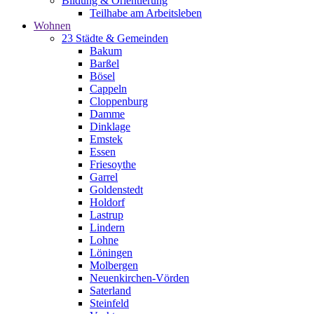
Bildung & Orientierung
Teilhabe am Arbeitsleben
Wohnen
23 Städte & Gemeinden
Bakum
Barßel
Bösel
Cappeln
Cloppenburg
Damme
Dinklage
Emstek
Essen
Friesoythe
Garrel
Goldenstedt
Holdorf
Lastrup
Lindern
Lohne
Löningen
Molbergen
Neuenkirchen-Vörden
Saterland
Steinfeld