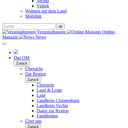
Vechta
Visbek
Wohnen auf dem Land
Mobilität
Veranstaltungen
Online-
Magazin
News
Das OM
Zurück
Übersicht
Die Region
Zurück
Übersicht
Land & Leute
Lage
Landkreis Cloppenburg
Landkreis Vechta
Daten zur Region
Familientag
Über uns
Zurück