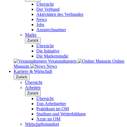
Übersicht
Der Verbund
Aktivitäten des Verbundes
News
Jobs
Ansprechpartner
Marke
Zurück
Übersicht
Die Initiative
Die Markenstudie
Veranstaltungen
Online
Magazin
News
Karriere & Wirtschaft
Zurück
Übersicht
Arbeiten
Zurück
Übersicht
Top-Arbeitgeber
Praktikum im OM
Studium und Weiterbildung
Ärzte im OM
Wirtschaftsstandort