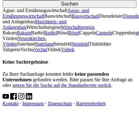
Agrar- und Ernährungswirtschaft
Agrar- und
Ernährungswirtschaft
Bauwirtschaft
Bauwirtschaft
Dienstleister
Dienstle
und Anlagenbau
Maschinen- und
Anlagenbau
Wirtschaftsregion
Wirtschaftsregion
Bakum
Bakum
Barßel
Barßel
Bösel
Bösel
Cappeln
Cappeln
Cloppenburg
Vörden
Neuenkirchen-
Vörden
Saterland
Saterland
Steinfeld
Steinfeld
Thülsfelder
TalsperreVechta
Vechta
Visbek
Visbek
Keine Suchergebnisse
Zu Ihrer Suchanfrage konnten leider
keine passenden
Unternehmen
gefunden werden. Bitte passen Sie Ihre Anfrage an
oder
setzen Sie die Suche auf die Standardwerte zurück
.
Kontakt
·
Impressum
·
Datenschutz
·
Barrierefreiheit