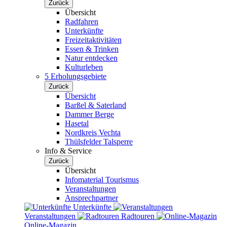
Zurück
Übersicht
Radfahren
Unterkünfte
Freizeitaktivitäten
Essen & Trinken
Natur entdecken
Kulturleben
5 Erholungsgebiete
Zurück
Übersicht
Barßel & Saterland
Dammer Berge
Hasetal
Nordkreis Vechta
Thülsfelder Talsperre
Info & Service
Zurück
Übersicht
Infomaterial Tourismus
Veranstaltungen
Ansprechpartner
Unterkünfte
Veranstaltungen
Radtouren
Online-Magazin