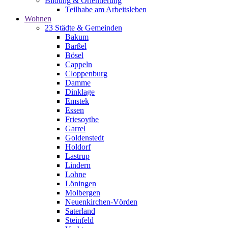
Bildung & Orientierung
Teilhabe am Arbeitsleben
Wohnen
23 Städte & Gemeinden
Bakum
Barßel
Bösel
Cappeln
Cloppenburg
Damme
Dinklage
Emstek
Essen
Friesoythe
Garrel
Goldenstedt
Holdorf
Lastrup
Lindern
Lohne
Löningen
Molbergen
Neuenkirchen-Vörden
Saterland
Steinfeld