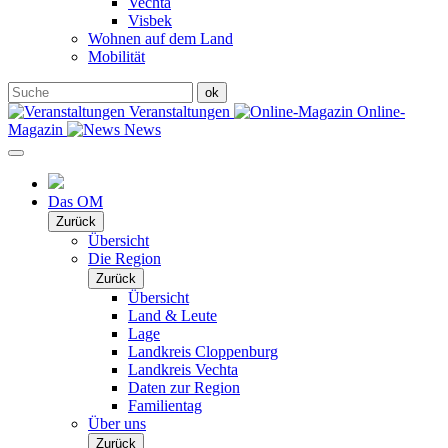
Vechta
Visbek
Wohnen auf dem Land
Mobilität
Veranstaltungen
Online-
Magazin
News
Das OM
Zurück
Übersicht
Die Region
Zurück
Übersicht
Land & Leute
Lage
Landkreis Cloppenburg
Landkreis Vechta
Daten zur Region
Familientag
Über uns
Zurück