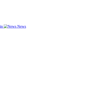
zin
News