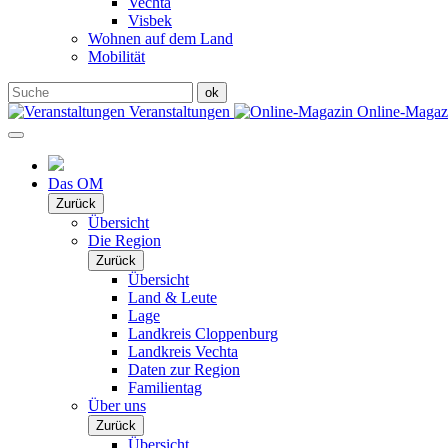
Vechta
Visbek
Wohnen auf dem Land
Mobilität
Veranstaltungen
Online-Maga
Das OM
Zurück
Übersicht
Die Region
Zurück
Übersicht
Land & Leute
Lage
Landkreis Cloppenburg
Landkreis Vechta
Daten zur Region
Familientag
Über uns
Zurück
Übersicht