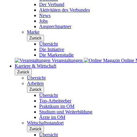
Der Verbund
Aktivitäten des Verbundes
News
Jobs
Ansprechpartner
Marke
Zurück
Übersicht
Die Initiative
Die Markenstudie
Veranstaltungen
Online 
Karriere & Wirtschaft
Zurück
Übersicht
Arbeiten
Zurück
Übersicht
Top-Arbeitgeber
Praktikum im OM
Studium und Weiterbildung
Ärzte im OM
Wirtschaftsstandort
Zurück
Übersicht