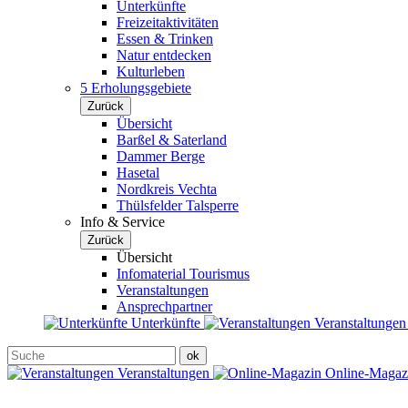
Unterkünfte
Freizeitaktivitäten
Essen & Trinken
Natur entdecken
Kulturleben
5 Erholungsgebiete
Zurück
Übersicht
Barßel & Saterland
Dammer Berge
Hasetal
Nordkreis Vechta
Thülsfelder Talsperre
Info & Service
Zurück
Übersicht
Infomaterial Tourismus
Veranstaltungen
Ansprechpartner
Unterkünfte
Veranstaltunge
Veranstaltungen
Online-Maga