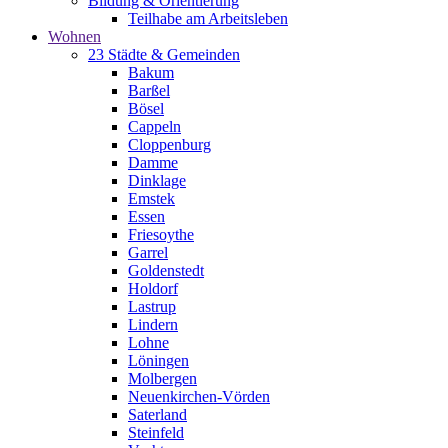
Bildung & Orientierung
Teilhabe am Arbeitsleben
Wohnen
23 Städte & Gemeinden
Bakum
Barßel
Bösel
Cappeln
Cloppenburg
Damme
Dinklage
Emstek
Essen
Friesoythe
Garrel
Goldenstedt
Holdorf
Lastrup
Lindern
Lohne
Löningen
Molbergen
Neuenkirchen-Vörden
Saterland
Steinfeld