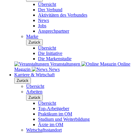
Übersicht
Der Verbund
Aktivitäten des Verbundes
News
Jobs
Ansprechpartner
Marke
Zurück
Übersicht
Die Initiative
Die Markenstudie
Veranstaltungen
Online
Magazin
News
Karriere & Wirtschaft
Zurück
Übersicht
Arbeiten
Zurück
Übersicht
Top-Arbeitgeber
Praktikum im OM
Studium und Weiterbildung
Ärzte im OM
Wirtschaftsstandort