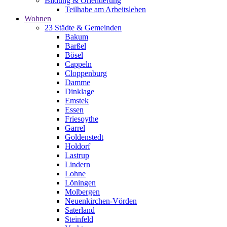
Bildung & Orientierung
Teilhabe am Arbeitsleben
Wohnen
23 Städte & Gemeinden
Bakum
Barßel
Bösel
Cappeln
Cloppenburg
Damme
Dinklage
Emstek
Essen
Friesoythe
Garrel
Goldenstedt
Holdorf
Lastrup
Lindern
Lohne
Löningen
Molbergen
Neuenkirchen-Vörden
Saterland
Steinfeld