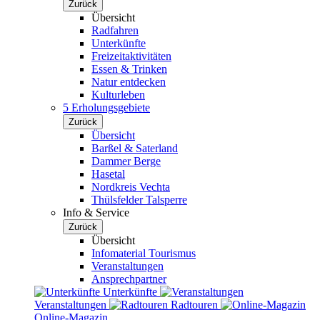
Zurück
Übersicht
Radfahren
Unterkünfte
Freizeitaktivitäten
Essen & Trinken
Natur entdecken
Kulturleben
5 Erholungsgebiete
Zurück
Übersicht
Barßel & Saterland
Dammer Berge
Hasetal
Nordkreis Vechta
Thülsfelder Talsperre
Info & Service
Zurück
Übersicht
Infomaterial Tourismus
Veranstaltungen
Ansprechpartner
Unterkünfte
Veranstaltungen
Radtouren
Online-Magazin