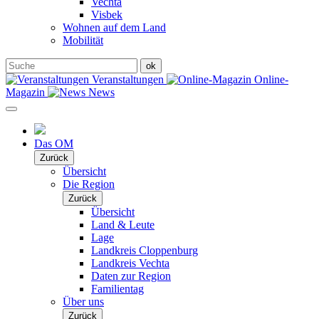
Vechta
Visbek
Wohnen auf dem Land
Mobilität
Veranstaltungen
Online-
Magazin
News
Das OM
Zurück
Übersicht
Die Region
Zurück
Übersicht
Land & Leute
Lage
Landkreis Cloppenburg
Landkreis Vechta
Daten zur Region
Familientag
Über uns
Zurück