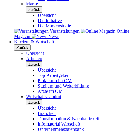
Marke
Zurück
Übersicht
Die Initiative
Die Markenstudie
Veranstaltungen
Online
Magazin
News
Karriere & Wirtschaft
Zurück
Übersicht
Arbeiten
Zurück
Übersicht
Top-Arbeitgeber
Praktikum im OM
Studium und Weiterbildung
Ärzte im OM
Wirtschaftsstandort
Zurück
Übersicht
Branchen
Transformation & Nachhaltigkeit
Infomaterial Wirtschaft
Unternehmensdatenbank