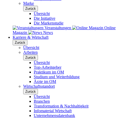
Marke
Zurück
Übersicht
Die Initiative
Die Markenstudie
Veranstaltungen
Online
Magazin
News
Karriere & Wirtschaft
Zurück
Übersicht
Arbeiten
Zurück
Übersicht
Top-Arbeitgeber
Praktikum im OM
Studium und Weiterbildung
Ärzte im OM
Wirtschaftsstandort
Zurück
Übersicht
Branchen
Transformation & Nachhaltigkeit
Infomaterial Wirtschaft
Unternehmensdatenbank