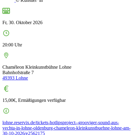
© Künstler*in
Fr, 30. Oktober 2026
20:00 Uhr
Chaméleon Kleinkunstbühne Lohne
Bahnhofstraße 7
49393
Lohne
15,00€, Ermäßigungen verfügbar
lohne.reservix.de/tickets-hotlipsproject--grooviger-sound-aus-
vechta-in-lohne-oldenburg-chameleon-kleinkunstbuehne-lohne-am-
30-10-2026/e2562175