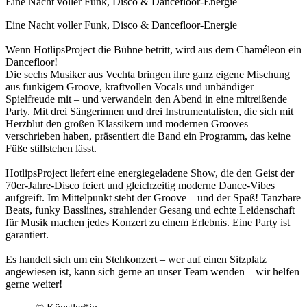
Eine Nacht voller Funk, Disco & Dancefloor-Energie
Eine Nacht voller Funk, Disco & Dancefloor-Energie
Wenn HotlipsProject die Bühne betritt, wird aus dem Chaméleon ein
Dancefloor!
Die sechs Musiker aus Vechta bringen ihre ganz eigene Mischung
aus funkigem Groove, kraftvollen Vocals und unbändiger
Spielfreude mit – und verwandeln den Abend in eine mitreißende
Party. Mit drei Sängerinnen und drei Instrumentalisten, die sich mit
Herzblut den großen Klassikern und modernen Grooves
verschrieben haben, präsentiert die Band ein Programm, das keine
Füße stillstehen lässt.
HotlipsProject liefert eine energiegeladene Show, die den Geist der
70er-Jahre-Disco feiert und gleichzeitig moderne Dance-Vibes
aufgreift. Im Mittelpunkt steht der Groove – und der Spaß! Tanzbare
Beats, funky Basslines, strahlender Gesang und echte Leidenschaft
für Musik machen jedes Konzert zu einem Erlebnis. Eine Party ist
garantiert.
Es handelt sich um ein Stehkonzert – wer auf einen Sitzplatz
angewiesen ist, kann sich gerne an unser Team wenden – wir helfen
gerne weiter!