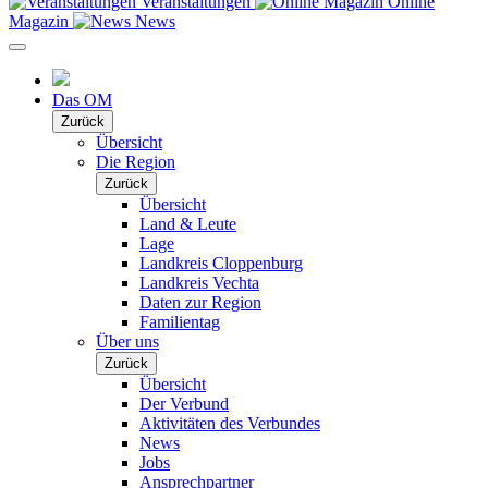
Veranstaltungen
Online
Magazin
News
Das OM
Zurück
Übersicht
Die Region
Zurück
Übersicht
Land & Leute
Lage
Landkreis Cloppenburg
Landkreis Vechta
Daten zur Region
Familientag
Über uns
Zurück
Übersicht
Der Verbund
Aktivitäten des Verbundes
News
Jobs
Ansprechpartner