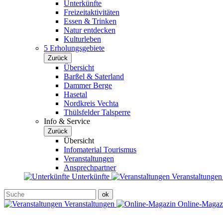
Unterkünfte
Freizeitaktivitäten
Essen & Trinken
Natur entdecken
Kulturleben
5 Erholungsgebiete
Zurück
Übersicht
Barßel & Saterland
Dammer Berge
Hasetal
Nordkreis Vechta
Thülsfelder Talsperre
Info & Service
Zurück
Übersicht
Infomaterial Tourismus
Veranstaltungen
Ansprechpartner
Unterkünfte
Veranstaltunge
Veranstaltungen
Online-Maga