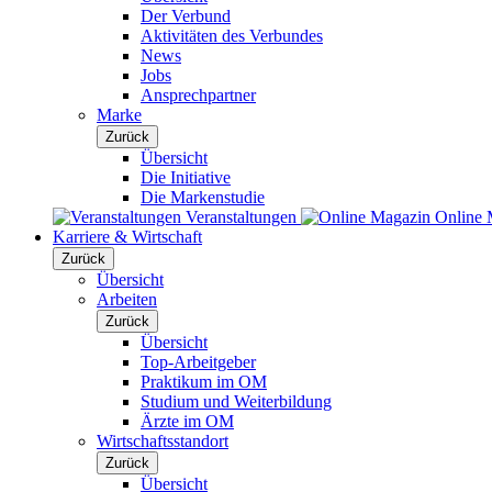
Der Verbund
Aktivitäten des Verbundes
News
Jobs
Ansprechpartner
Marke
Zurück
Übersicht
Die Initiative
Die Markenstudie
Veranstaltungen
Online 
Karriere & Wirtschaft
Zurück
Übersicht
Arbeiten
Zurück
Übersicht
Top-Arbeitgeber
Praktikum im OM
Studium und Weiterbildung
Ärzte im OM
Wirtschaftsstandort
Zurück
Übersicht