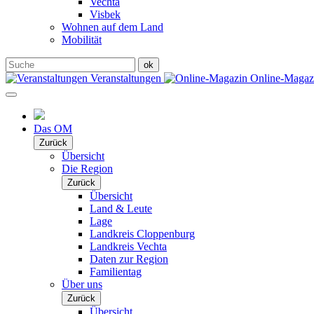
Vechta
Visbek
Wohnen auf dem Land
Mobilität
Veranstaltungen
Online-Maga
Das OM
Zurück
Übersicht
Die Region
Zurück
Übersicht
Land & Leute
Lage
Landkreis Cloppenburg
Landkreis Vechta
Daten zur Region
Familientag
Über uns
Zurück
Übersicht