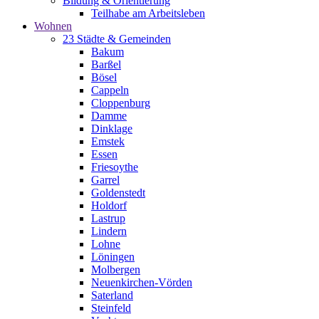
Bildung & Orientierung
Teilhabe am Arbeitsleben
Wohnen
23 Städte & Gemeinden
Bakum
Barßel
Bösel
Cappeln
Cloppenburg
Damme
Dinklage
Emstek
Essen
Friesoythe
Garrel
Goldenstedt
Holdorf
Lastrup
Lindern
Lohne
Löningen
Molbergen
Neuenkirchen-Vörden
Saterland
Steinfeld