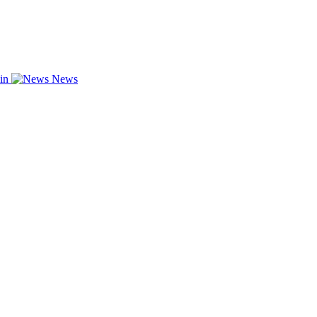
zin
News