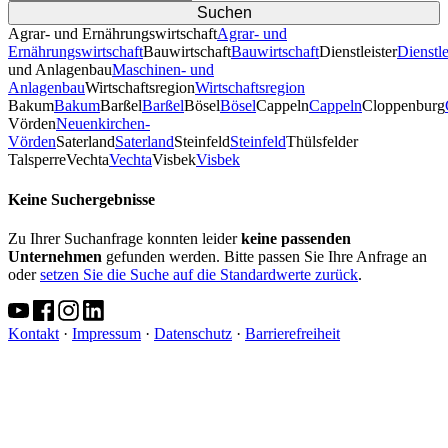
Agrar- und Ernährungswirtschaft
Agrar- und
Ernährungswirtschaft
Bauwirtschaft
Bauwirtschaft
Dienstleister
Dienstle
und Anlagenbau
Maschinen- und
Anlagenbau
Wirtschaftsregion
Wirtschaftsregion
Bakum
Bakum
Barßel
Barßel
Bösel
Bösel
Cappeln
Cappeln
Cloppenburg
Vörden
Neuenkirchen-
Vörden
Saterland
Saterland
Steinfeld
Steinfeld
Thülsfelder
TalsperreVechta
Vechta
Visbek
Visbek
Keine Suchergebnisse
Zu Ihrer Suchanfrage konnten leider
keine passenden
Unternehmen
gefunden werden. Bitte passen Sie Ihre Anfrage an
oder
setzen Sie die Suche auf die Standardwerte zurück
.
Kontakt
·
Impressum
·
Datenschutz
·
Barrierefreiheit