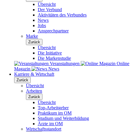
Übersicht
Der Verbund
Aktivitäten des Verbundes
News
Jobs
Ansprechpartner
Marke
Zurück
Übersicht
Die Initiative
Die Markenstudie
Veranstaltungen
Online
Magazin
News
Karriere & Wirtschaft
Zurück
Übersicht
Arbeiten
Zurück
Übersicht
Top-Arbeitgeber
Praktikum im OM
Studium und Weiterbildung
Ärzte im OM
Wirtschaftsstandort