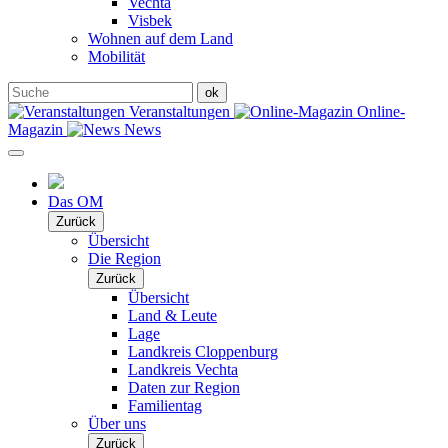
Vechta
Visbek
Wohnen auf dem Land
Mobilität
Veranstaltungen
Online-
Magazin
News
Das OM
Zurück
Übersicht
Die Region
Zurück
Übersicht
Land & Leute
Lage
Landkreis Cloppenburg
Landkreis Vechta
Daten zur Region
Familientag
Über uns
Zurück