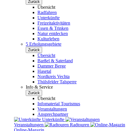
Zurück
Übersicht
Radfahren
Unterkünfte
Freizeitaktivitäten
Essen & Trinken
Natur entdecken
Kulturleben
5 Erholungsgebiete
Zurück
Übersicht
Barßel & Saterland
Dammer Berge
Hasetal
Nordkreis Vechta
Thülsfelder Talsperre
Info & Service
Zurück
Übersicht
Infomaterial Tourismus
Veranstaltungen
Ansprechpartner
Unterkünfte
Veranstaltungen
Radtouren
Online-Magazin