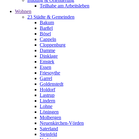
Bildung & Orientierung
Teilhabe am Arbeitsleben
Wohnen
23 Städte & Gemeinden
Bakum
Barßel
Bösel
Cappeln
Cloppenburg
Damme
Dinklage
Emstek
Essen
Friesoythe
Garrel
Goldenstedt
Holdorf
Lastrup
Lindern
Lohne
Löningen
Molbergen
Neuenkirchen-Vörden
Saterland
Steinfeld