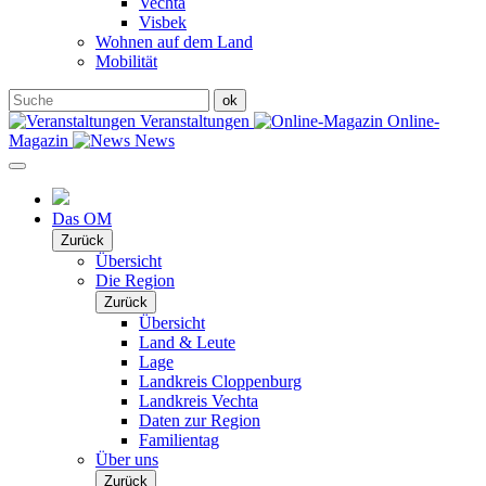
Vechta
Visbek
Wohnen auf dem Land
Mobilität
Veranstaltungen
Online-
Magazin
News
Das OM
Zurück
Übersicht
Die Region
Zurück
Übersicht
Land & Leute
Lage
Landkreis Cloppenburg
Landkreis Vechta
Daten zur Region
Familientag
Über uns
Zurück