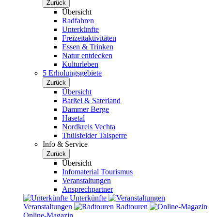
Zurück
Übersicht
Radfahren
Unterkünfte
Freizeitaktivitäten
Essen & Trinken
Natur entdecken
Kulturleben
5 Erholungsgebiete
Zurück
Übersicht
Barßel & Saterland
Dammer Berge
Hasetal
Nordkreis Vechta
Thülsfelder Talsperre
Info & Service
Zurück
Übersicht
Infomaterial Tourismus
Veranstaltungen
Ansprechpartner
Unterkünfte
Veranstaltungen
Radtouren
Online-Magazin