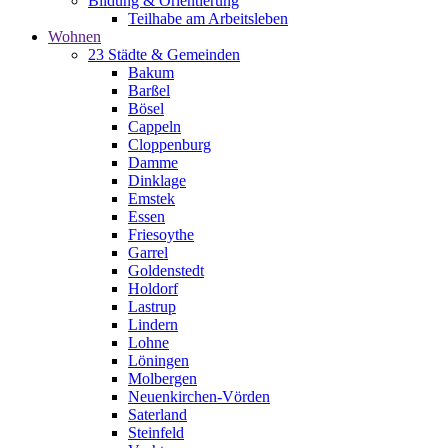
Bildung & Orientierung
Teilhabe am Arbeitsleben
Wohnen
23 Städte & Gemeinden
Bakum
Barßel
Bösel
Cappeln
Cloppenburg
Damme
Dinklage
Emstek
Essen
Friesoythe
Garrel
Goldenstedt
Holdorf
Lastrup
Lindern
Lohne
Löningen
Molbergen
Neuenkirchen-Vörden
Saterland
Steinfeld