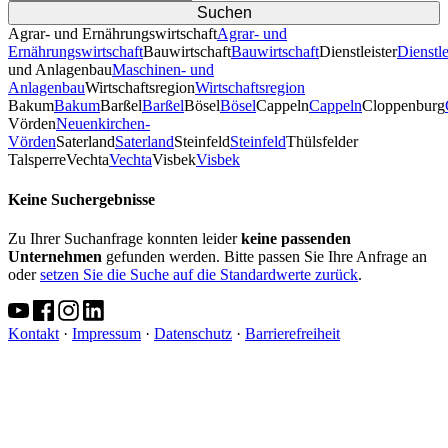
Agrar- und Ernährungswirtschaft
Agrar- und
Ernährungswirtschaft
Bauwirtschaft
Bauwirtschaft
Dienstleister
Dienstle
und Anlagenbau
Maschinen- und
Anlagenbau
Wirtschaftsregion
Wirtschaftsregion
Bakum
Bakum
Barßel
Barßel
Bösel
Bösel
Cappeln
Cappeln
Cloppenburg
Vörden
Neuenkirchen-
Vörden
Saterland
Saterland
Steinfeld
Steinfeld
Thülsfelder
TalsperreVechta
Vechta
Visbek
Visbek
Keine Suchergebnisse
Zu Ihrer Suchanfrage konnten leider
keine passenden
Unternehmen
gefunden werden. Bitte passen Sie Ihre Anfrage an
oder
setzen Sie die Suche auf die Standardwerte zurück
.
Kontakt
·
Impressum
·
Datenschutz
·
Barrierefreiheit