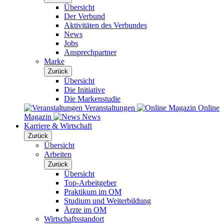
Übersicht
Der Verbund
Aktivitäten des Verbundes
News
Jobs
Ansprechpartner
Marke
Zurück
Übersicht
Die Initiative
Die Markenstudie
Veranstaltungen
Online
Magazin
News
Karriere & Wirtschaft
Zurück
Übersicht
Arbeiten
Zurück
Übersicht
Top-Arbeitgeber
Praktikum im OM
Studium und Weiterbildung
Ärzte im OM
Wirtschaftsstandort