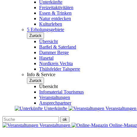
Unterkünfte
Freizeitaktivitäten
Essen & Trinken
Natur entdecken
Kulturleben
5 Erholungsgebiete
Zurück
Übersicht
Barßel & Saterland
Dammer Berge
Hasetal
Nordkreis Vechta
Thülsfelder Talsperre
Info & Service
Zurück
Übersicht
Infomaterial Tourismus
Veranstaltungen
Ansprechpartner
Unterkünfte
Veranstaltunge
Veranstaltungen
Online-Maga