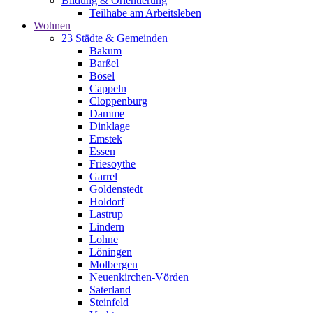
Bildung & Orientierung
Teilhabe am Arbeitsleben
Wohnen
23 Städte & Gemeinden
Bakum
Barßel
Bösel
Cappeln
Cloppenburg
Damme
Dinklage
Emstek
Essen
Friesoythe
Garrel
Goldenstedt
Holdorf
Lastrup
Lindern
Lohne
Löningen
Molbergen
Neuenkirchen-Vörden
Saterland
Steinfeld