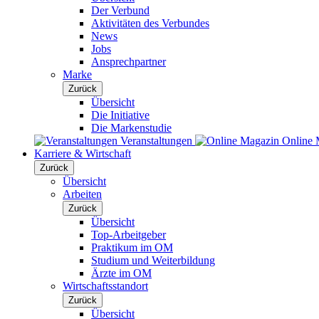
Der Verbund
Aktivitäten des Verbundes
News
Jobs
Ansprechpartner
Marke
Zurück
Übersicht
Die Initiative
Die Markenstudie
Veranstaltungen
Online 
Karriere & Wirtschaft
Zurück
Übersicht
Arbeiten
Zurück
Übersicht
Top-Arbeitgeber
Praktikum im OM
Studium und Weiterbildung
Ärzte im OM
Wirtschaftsstandort
Zurück
Übersicht