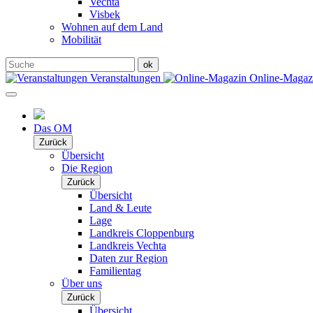
Vechta
Visbek
Wohnen auf dem Land
Mobilität
Veranstaltungen
Online-Maga
Das OM
Zurück
Übersicht
Die Region
Zurück
Übersicht
Land & Leute
Lage
Landkreis Cloppenburg
Landkreis Vechta
Daten zur Region
Familientag
Über uns
Zurück
Übersicht