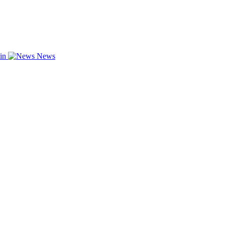
zin
News