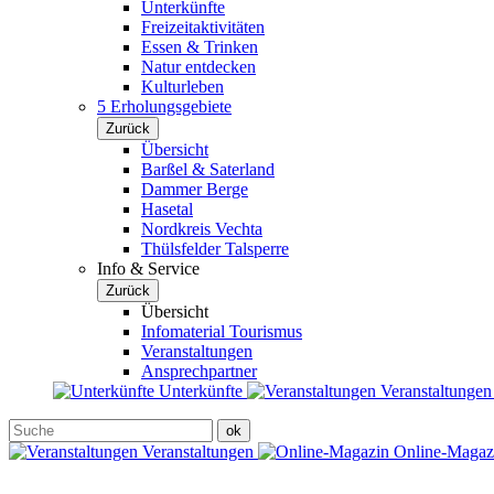
Unterkünfte
Freizeitaktivitäten
Essen & Trinken
Natur entdecken
Kulturleben
5 Erholungsgebiete
Zurück
Übersicht
Barßel & Saterland
Dammer Berge
Hasetal
Nordkreis Vechta
Thülsfelder Talsperre
Info & Service
Zurück
Übersicht
Infomaterial Tourismus
Veranstaltungen
Ansprechpartner
Unterkünfte
Veranstaltunge
Veranstaltungen
Online-Maga