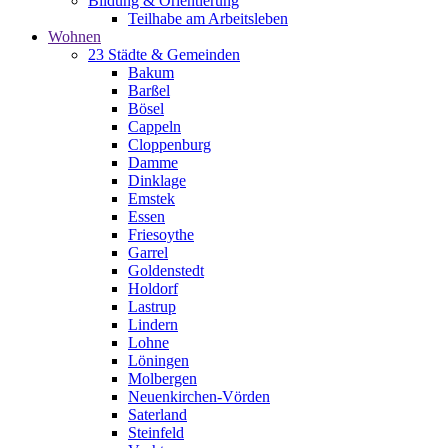
Bildung & Orientierung
Teilhabe am Arbeitsleben
Wohnen
23 Städte & Gemeinden
Bakum
Barßel
Bösel
Cappeln
Cloppenburg
Damme
Dinklage
Emstek
Essen
Friesoythe
Garrel
Goldenstedt
Holdorf
Lastrup
Lindern
Lohne
Löningen
Molbergen
Neuenkirchen-Vörden
Saterland
Steinfeld