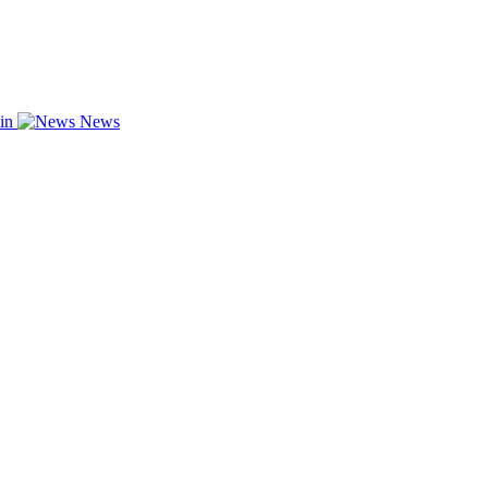
zin
News