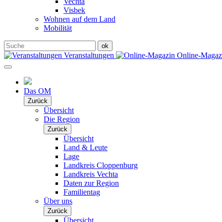
Vechta
Visbek
Wohnen auf dem Land
Mobilität
Veranstaltungen
Online-Maga
Das OM
Zurück
Übersicht
Die Region
Zurück
Übersicht
Land & Leute
Lage
Landkreis Cloppenburg
Landkreis Vechta
Daten zur Region
Familientag
Über uns
Zurück
Übersicht