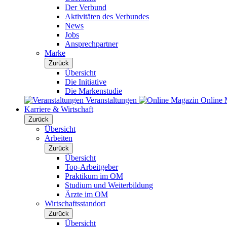
Der Verbund
Aktivitäten des Verbundes
News
Jobs
Ansprechpartner
Marke
Zurück
Übersicht
Die Initiative
Die Markenstudie
Veranstaltungen
Online 
Karriere & Wirtschaft
Zurück
Übersicht
Arbeiten
Zurück
Übersicht
Top-Arbeitgeber
Praktikum im OM
Studium und Weiterbildung
Ärzte im OM
Wirtschaftsstandort
Zurück
Übersicht