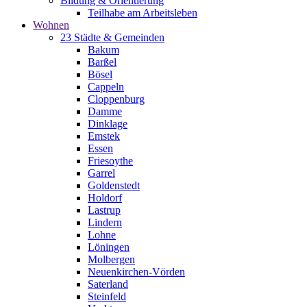
Bildung & Orientierung
Teilhabe am Arbeitsleben
Wohnen
23 Städte & Gemeinden
Bakum
Barßel
Bösel
Cappeln
Cloppenburg
Damme
Dinklage
Emstek
Essen
Friesoythe
Garrel
Goldenstedt
Holdorf
Lastrup
Lindern
Lohne
Löningen
Molbergen
Neuenkirchen-Vörden
Saterland
Steinfeld