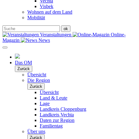
Vechta
Visbek
Wohnen auf dem Land
Mobilität
Veranstaltungen
Online-
Magazin
News
Das OM
Zurück
Übersicht
Die Region
Zurück
Übersicht
Land & Leute
Lage
Landkreis Cloppenburg
Landkreis Vechta
Daten zur Region
Familientag
Über uns
Zurück