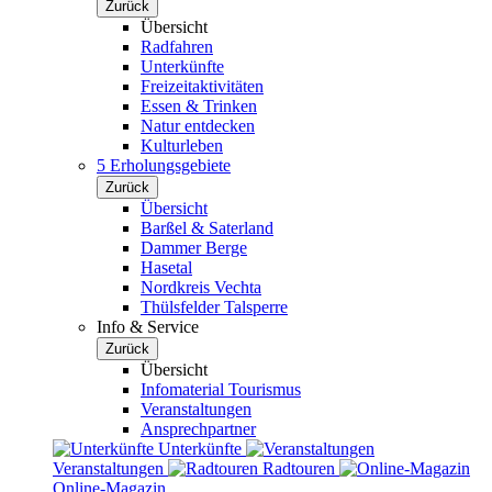
Zurück
Übersicht
Radfahren
Unterkünfte
Freizeitaktivitäten
Essen & Trinken
Natur entdecken
Kulturleben
5 Erholungsgebiete
Zurück
Übersicht
Barßel & Saterland
Dammer Berge
Hasetal
Nordkreis Vechta
Thülsfelder Talsperre
Info & Service
Zurück
Übersicht
Infomaterial Tourismus
Veranstaltungen
Ansprechpartner
Unterkünfte
Veranstaltungen
Radtouren
Online-Magazin