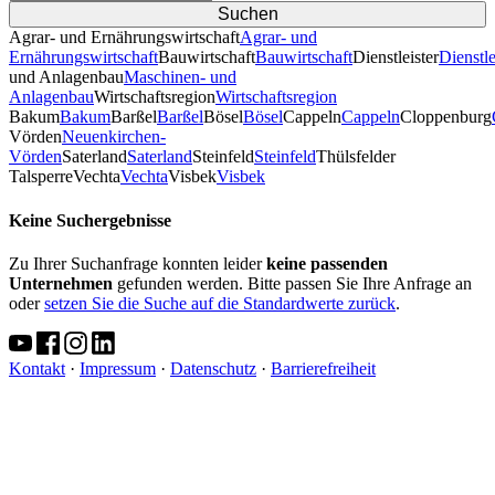
Agrar- und Ernährungswirtschaft
Agrar- und
Ernährungswirtschaft
Bauwirtschaft
Bauwirtschaft
Dienstleister
Dienstle
und Anlagenbau
Maschinen- und
Anlagenbau
Wirtschaftsregion
Wirtschaftsregion
Bakum
Bakum
Barßel
Barßel
Bösel
Bösel
Cappeln
Cappeln
Cloppenburg
Vörden
Neuenkirchen-
Vörden
Saterland
Saterland
Steinfeld
Steinfeld
Thülsfelder
TalsperreVechta
Vechta
Visbek
Visbek
Keine Suchergebnisse
Zu Ihrer Suchanfrage konnten leider
keine passenden
Unternehmen
gefunden werden. Bitte passen Sie Ihre Anfrage an
oder
setzen Sie die Suche auf die Standardwerte zurück
.
Kontakt
·
Impressum
·
Datenschutz
·
Barrierefreiheit