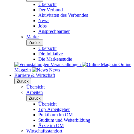
Übersicht
Der Verbund
Aktivitäten des Verbundes
News
Jobs
Ansprechpartner
Marke
Zurück
Übersicht
Die Initiative
Die Markenstudie
Veranstaltungen
Online
Magazin
News
Karriere & Wirtschaft
Zurück
Übersicht
Arbeiten
Zurück
Übersicht
Top-Arbeitgeber
Praktikum im OM
Studium und Weiterbildung
Ärzte im OM
Wirtschaftsstandort