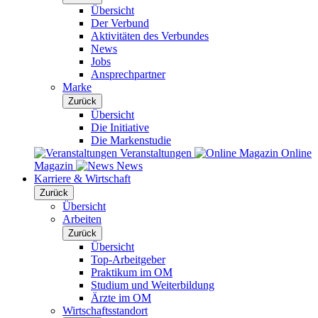
Übersicht
Der Verbund
Aktivitäten des Verbundes
News
Jobs
Ansprechpartner
Marke
Zurück
Übersicht
Die Initiative
Die Markenstudie
Veranstaltungen
Online
Magazin
News
Karriere & Wirtschaft
Zurück
Übersicht
Arbeiten
Zurück
Übersicht
Top-Arbeitgeber
Praktikum im OM
Studium und Weiterbildung
Ärzte im OM
Wirtschaftsstandort