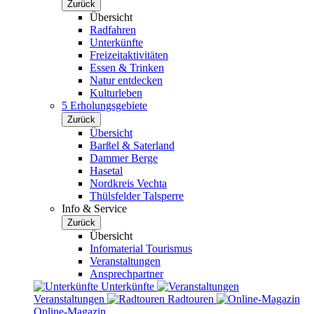
Zurück
Übersicht
Radfahren
Unterkünfte
Freizeitaktivitäten
Essen & Trinken
Natur entdecken
Kulturleben
5 Erholungsgebiete
Zurück
Übersicht
Barßel & Saterland
Dammer Berge
Hasetal
Nordkreis Vechta
Thülsfelder Talsperre
Info & Service
Zurück
Übersicht
Infomaterial Tourismus
Veranstaltungen
Ansprechpartner
Unterkünfte
Veranstaltungen
Radtouren
Online-Magazin