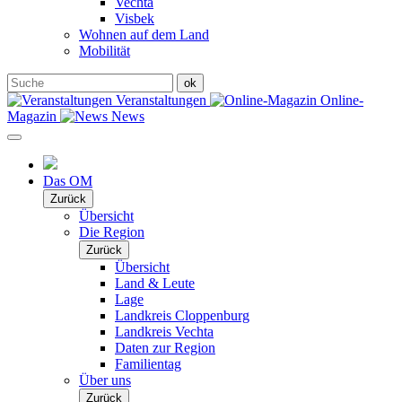
Vechta
Visbek
Wohnen auf dem Land
Mobilität
Veranstaltungen
Online-
Magazin
News
Das OM
Zurück
Übersicht
Die Region
Zurück
Übersicht
Land & Leute
Lage
Landkreis Cloppenburg
Landkreis Vechta
Daten zur Region
Familientag
Über uns
Zurück