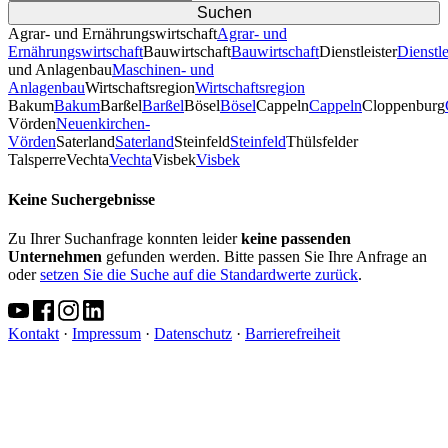
Agrar- und Ernährungswirtschaft
Agrar- und
Ernährungswirtschaft
Bauwirtschaft
Bauwirtschaft
Dienstleister
Dienstle
und Anlagenbau
Maschinen- und
Anlagenbau
Wirtschaftsregion
Wirtschaftsregion
Bakum
Bakum
Barßel
Barßel
Bösel
Bösel
Cappeln
Cappeln
Cloppenburg
Vörden
Neuenkirchen-
Vörden
Saterland
Saterland
Steinfeld
Steinfeld
Thülsfelder
TalsperreVechta
Vechta
Visbek
Visbek
Keine Suchergebnisse
Zu Ihrer Suchanfrage konnten leider
keine passenden
Unternehmen
gefunden werden. Bitte passen Sie Ihre Anfrage an
oder
setzen Sie die Suche auf die Standardwerte zurück
.
Kontakt
·
Impressum
·
Datenschutz
·
Barrierefreiheit