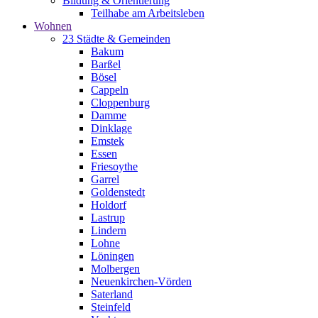
Bildung & Orientierung
Teilhabe am Arbeitsleben
Wohnen
23 Städte & Gemeinden
Bakum
Barßel
Bösel
Cappeln
Cloppenburg
Damme
Dinklage
Emstek
Essen
Friesoythe
Garrel
Goldenstedt
Holdorf
Lastrup
Lindern
Lohne
Löningen
Molbergen
Neuenkirchen-Vörden
Saterland
Steinfeld