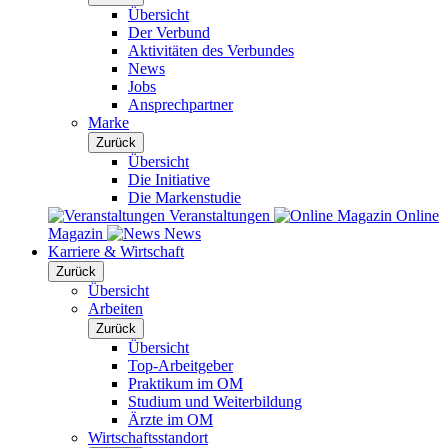
Übersicht
Der Verbund
Aktivitäten des Verbundes
News
Jobs
Ansprechpartner
Marke
Zurück
Übersicht
Die Initiative
Die Markenstudie
Veranstaltungen
Online
Magazin
News
Karriere & Wirtschaft
Zurück
Übersicht
Arbeiten
Zurück
Übersicht
Top-Arbeitgeber
Praktikum im OM
Studium und Weiterbildung
Ärzte im OM
Wirtschaftsstandort