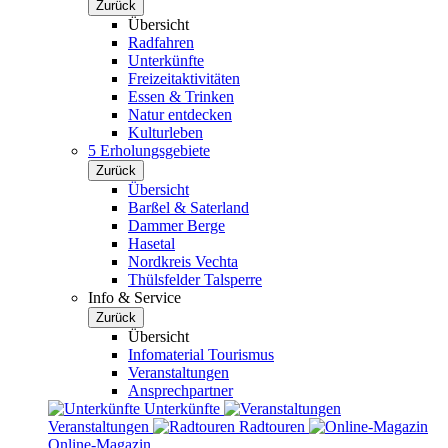
Zurück
Übersicht
Radfahren
Unterkünfte
Freizeitaktivitäten
Essen & Trinken
Natur entdecken
Kulturleben
5 Erholungsgebiete
Zurück
Übersicht
Barßel & Saterland
Dammer Berge
Hasetal
Nordkreis Vechta
Thülsfelder Talsperre
Info & Service
Zurück
Übersicht
Infomaterial Tourismus
Veranstaltungen
Ansprechpartner
Unterkünfte
Veranstaltungen
Radtouren
Online-Magazin