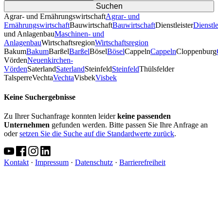
Agrar- und Ernährungswirtschaft
Agrar- und
Ernährungswirtschaft
Bauwirtschaft
Bauwirtschaft
Dienstleister
Dienstle
und Anlagenbau
Maschinen- und
Anlagenbau
Wirtschaftsregion
Wirtschaftsregion
Bakum
Bakum
Barßel
Barßel
Bösel
Bösel
Cappeln
Cappeln
Cloppenburg
Vörden
Neuenkirchen-
Vörden
Saterland
Saterland
Steinfeld
Steinfeld
Thülsfelder
TalsperreVechta
Vechta
Visbek
Visbek
Keine Suchergebnisse
Zu Ihrer Suchanfrage konnten leider
keine passenden
Unternehmen
gefunden werden. Bitte passen Sie Ihre Anfrage an
oder
setzen Sie die Suche auf die Standardwerte zurück
.
Kontakt
·
Impressum
·
Datenschutz
·
Barrierefreiheit