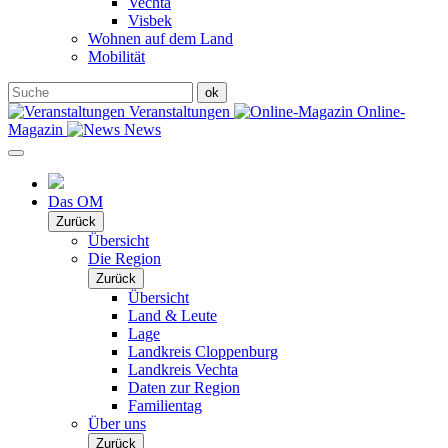
Vechta
Visbek
Wohnen auf dem Land
Mobilität
Veranstaltungen
Online-
Magazin
News
Das OM
Zurück
Übersicht
Die Region
Zurück
Übersicht
Land & Leute
Lage
Landkreis Cloppenburg
Landkreis Vechta
Daten zur Region
Familientag
Über uns
Zurück