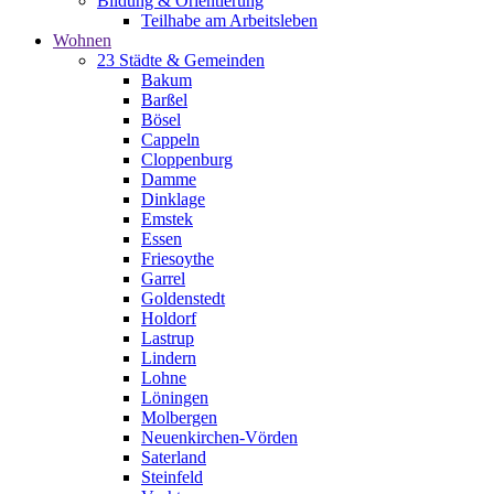
Bildung & Orientierung
Teilhabe am Arbeitsleben
Wohnen
23 Städte & Gemeinden
Bakum
Barßel
Bösel
Cappeln
Cloppenburg
Damme
Dinklage
Emstek
Essen
Friesoythe
Garrel
Goldenstedt
Holdorf
Lastrup
Lindern
Lohne
Löningen
Molbergen
Neuenkirchen-Vörden
Saterland
Steinfeld