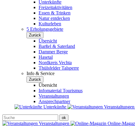
Unterkünfte
Freizeitaktivitäten
Essen & Trinken
Natur entdecken
Kulturleben
5 Erholungsgebiete
Zurück
Übersicht
Barßel & Saterland
Dammer Berge
Hasetal
Nordkreis Vechta
Thülsfelder Talsperre
Info & Service
Zurück
Übersicht
Infomaterial Tourismus
Veranstaltungen
Ansprechpartner
Unterkünfte
Veranstaltunge
Veranstaltungen
Online-Maga