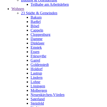
Bildung & Orientierung
Teilhabe am Arbeitsleben
Wohnen
23 Städte & Gemeinden
Bakum
Barßel
Bösel
Cappeln
Cloppenburg
Damme
Dinklage
Emstek
Essen
Friesoythe
Garrel
Goldenstedt
Holdorf
Lastrup
Lindern
Lohne
Löningen
Molbergen
Neuenkirchen-Vörden
Saterland
Steinfeld