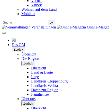
Vechta
Visbek
Wohnen auf dem Land
Mobilität
Veranstaltungen
Online-Maga
Das OM
Zurück
Übersicht
Die Region
Zurück
Übersicht
Land & Leute
Lage
Landkreis Cloppenburg
Landkreis Vechta
Daten zur Region
Familientag
Über uns
Zurück
Übersicht