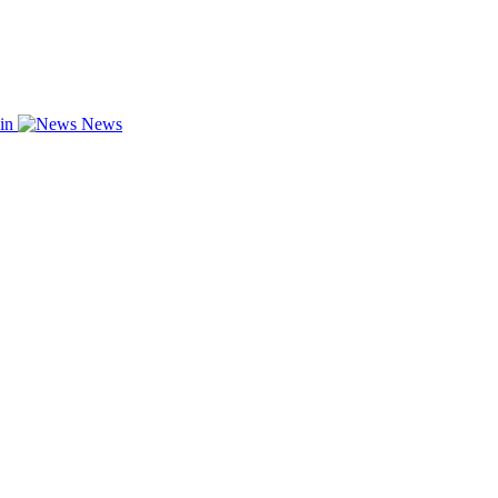
zin
News