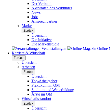
Der Verbund
Aktivitäten des Verbundes
News
Jobs
Ansprechpartner
Marke
Zurück
Übersicht
Die Initiative
Die Markenstudie
Veranstaltungen
Online 
Karriere & Wirtschaft
Zurück
Übersicht
Arbeiten
Zurück
Übersicht
Top-Arbeitgeber
Praktikum im OM
Studium und Weiterbildung
Ärzte im OM
Wirtschaftsstandort
Zurück
Übersicht