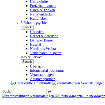
Unterkünfte
Freizeitaktivitäten
Essen & Trinken
Natur entdecken
Kulturleben
5 Erholungsgebiete
Zurück
Übersicht
Barßel & Saterland
Dammer Berge
Hasetal
Nordkreis Vechta
Thülsfelder Talsperre
Info & Service
Zurück
Übersicht
Infomaterial Tourismus
Veranstaltungen
Ansprechpartner
Unterkünfte
Veranstaltunge
Veranstaltungen
Online-Maga