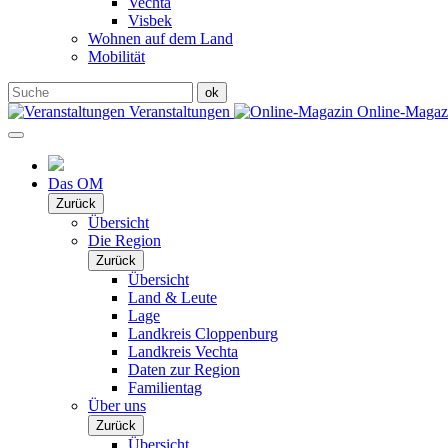
Vechta
Visbek
Wohnen auf dem Land
Mobilität
Veranstaltungen
Online-Maga
Das OM
Zurück
Übersicht
Die Region
Zurück
Übersicht
Land & Leute
Lage
Landkreis Cloppenburg
Landkreis Vechta
Daten zur Region
Familientag
Über uns
Zurück
Übersicht