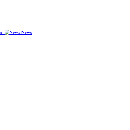
zin
News