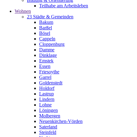
Bildung & Orientierung
Teilhabe am Arbeitsleben
Wohnen
23 Städte & Gemeinden
Bakum
Barßel
Bösel
Cappeln
Cloppenburg
Damme
Dinklage
Emstek
Essen
Friesoythe
Garrel
Goldenstedt
Holdorf
Lastrup
Lindern
Lohne
Löningen
Molbergen
Neuenkirchen-Vörden
Saterland
Steinfeld