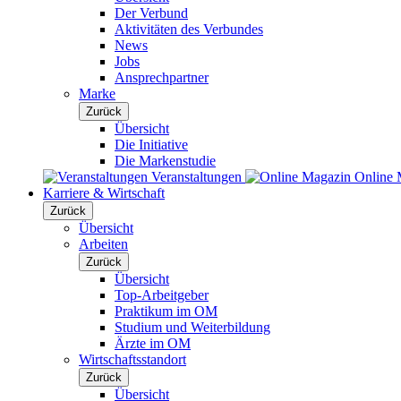
Der Verbund
Aktivitäten des Verbundes
News
Jobs
Ansprechpartner
Marke
Zurück
Übersicht
Die Initiative
Die Markenstudie
Veranstaltungen
Online 
Karriere & Wirtschaft
Zurück
Übersicht
Arbeiten
Zurück
Übersicht
Top-Arbeitgeber
Praktikum im OM
Studium und Weiterbildung
Ärzte im OM
Wirtschaftsstandort
Zurück
Übersicht