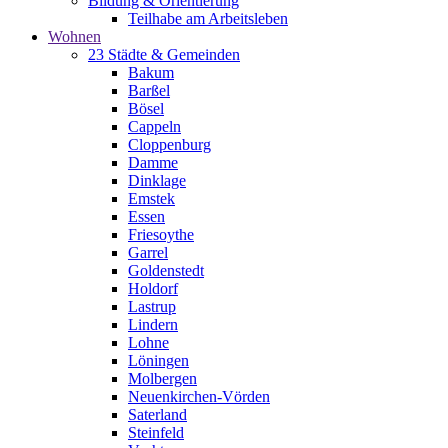
Bildung & Orientierung
Teilhabe am Arbeitsleben
Wohnen
23 Städte & Gemeinden
Bakum
Barßel
Bösel
Cappeln
Cloppenburg
Damme
Dinklage
Emstek
Essen
Friesoythe
Garrel
Goldenstedt
Holdorf
Lastrup
Lindern
Lohne
Löningen
Molbergen
Neuenkirchen-Vörden
Saterland
Steinfeld