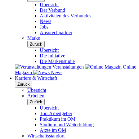
Übersicht
Der Verbund
Aktivitäten des Verbundes
News
Jobs
Ansprechpartner
Marke
Zurück
Übersicht
Die Initiative
Die Markenstudie
Veranstaltungen
Online
Magazin
News
Karriere & Wirtschaft
Zurück
Übersicht
Arbeiten
Zurück
Übersicht
Top-Arbeitgeber
Praktikum im OM
Studium und Weiterbildung
Ärzte im OM
Wirtschaftsstandort