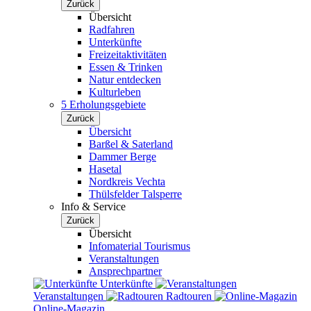
Zurück
Übersicht
Radfahren
Unterkünfte
Freizeitaktivitäten
Essen & Trinken
Natur entdecken
Kulturleben
5 Erholungsgebiete
Zurück
Übersicht
Barßel & Saterland
Dammer Berge
Hasetal
Nordkreis Vechta
Thülsfelder Talsperre
Info & Service
Zurück
Übersicht
Infomaterial Tourismus
Veranstaltungen
Ansprechpartner
Unterkünfte
Veranstaltungen
Radtouren
Online-Magazin