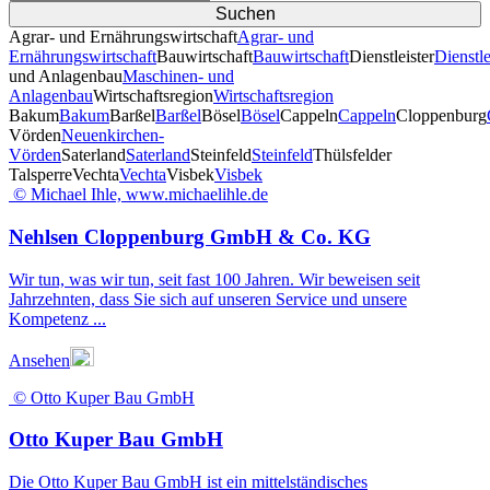
Agrar- und Ernährungswirtschaft
Agrar- und
Ernährungswirtschaft
Bauwirtschaft
Bauwirtschaft
Dienstleister
Dienstle
und Anlagenbau
Maschinen- und
Anlagenbau
Wirtschaftsregion
Wirtschaftsregion
Bakum
Bakum
Barßel
Barßel
Bösel
Bösel
Cappeln
Cappeln
Cloppenburg
Vörden
Neuenkirchen-
Vörden
Saterland
Saterland
Steinfeld
Steinfeld
Thülsfelder
TalsperreVechta
Vechta
Visbek
Visbek
© Michael Ihle, www.michaelihle.de
Nehlsen Cloppenburg GmbH & Co. KG
Wir tun, was wir tun, seit fast 100 Jahren. Wir beweisen seit
Jahrzehnten, dass Sie sich auf unseren Service und unsere
Kompetenz ...
Ansehen
© Otto Kuper Bau GmbH
Otto Kuper Bau GmbH
Die Otto Kuper Bau GmbH ist ein mittelständisches