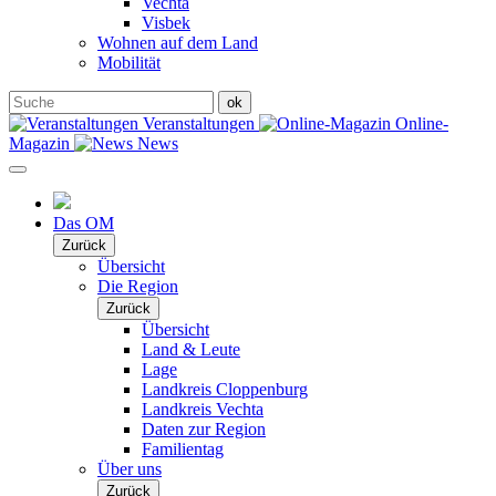
Vechta
Visbek
Wohnen auf dem Land
Mobilität
Veranstaltungen
Online-
Magazin
News
Das OM
Zurück
Übersicht
Die Region
Zurück
Übersicht
Land & Leute
Lage
Landkreis Cloppenburg
Landkreis Vechta
Daten zur Region
Familientag
Über uns
Zurück