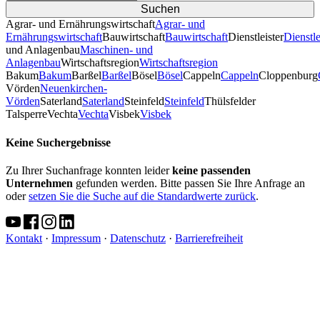
Agrar- und Ernährungswirtschaft
Agrar- und
Ernährungswirtschaft
Bauwirtschaft
Bauwirtschaft
Dienstleister
Dienstle
und Anlagenbau
Maschinen- und
Anlagenbau
Wirtschaftsregion
Wirtschaftsregion
Bakum
Bakum
Barßel
Barßel
Bösel
Bösel
Cappeln
Cappeln
Cloppenburg
Vörden
Neuenkirchen-
Vörden
Saterland
Saterland
Steinfeld
Steinfeld
Thülsfelder
TalsperreVechta
Vechta
Visbek
Visbek
Keine Suchergebnisse
Zu Ihrer Suchanfrage konnten leider
keine passenden
Unternehmen
gefunden werden. Bitte passen Sie Ihre Anfrage an
oder
setzen Sie die Suche auf die Standardwerte zurück
.
Kontakt
·
Impressum
·
Datenschutz
·
Barrierefreiheit