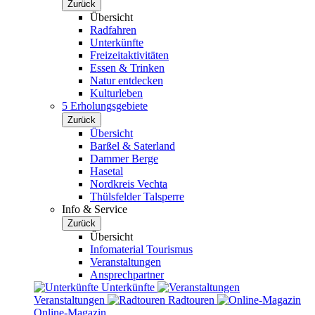
Zurück
Übersicht
Radfahren
Unterkünfte
Freizeitaktivitäten
Essen & Trinken
Natur entdecken
Kulturleben
5 Erholungsgebiete
Zurück
Übersicht
Barßel & Saterland
Dammer Berge
Hasetal
Nordkreis Vechta
Thülsfelder Talsperre
Info & Service
Zurück
Übersicht
Infomaterial Tourismus
Veranstaltungen
Ansprechpartner
Unterkünfte
Veranstaltungen
Radtouren
Online-Magazin