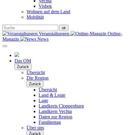
Vechta
Visbek
Wohnen auf dem Land
Mobilität
Veranstaltungen
Online-
Magazin
News
Das OM
Zurück
Übersicht
Die Region
Zurück
Übersicht
Land & Leute
Lage
Landkreis Cloppenburg
Landkreis Vechta
Daten zur Region
Familientag
Über uns
Zurück