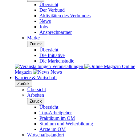
Übersicht
Der Verbund
Aktivitäten des Verbundes
News
Jobs
Ansprechpartner
Marke
Zurück
Übersicht
Die Initiative
Die Markenstudie
Veranstaltungen
Online
Magazin
News
Karriere & Wirtschaft
Zurück
Übersicht
Arbeiten
Zurück
Übersicht
Top-Arbeitgeber
Praktikum im OM
Studium und Weiterbildung
Ärzte im OM
Wirtschaftsstandort