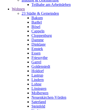
Bildung & Orientierung
Teilhabe am Arbeitsleben
Wohnen
23 Städte & Gemeinden
Bakum
Barßel
Bösel
Cappeln
Cloppenburg
Damme
Dinklage
Emstek
Essen
Friesoythe
Garrel
Goldenstedt
Holdorf
Lastrup
Lindern
Lohne
Löningen
Molbergen
Neuenkirchen-Vörden
Saterland
Steinfeld