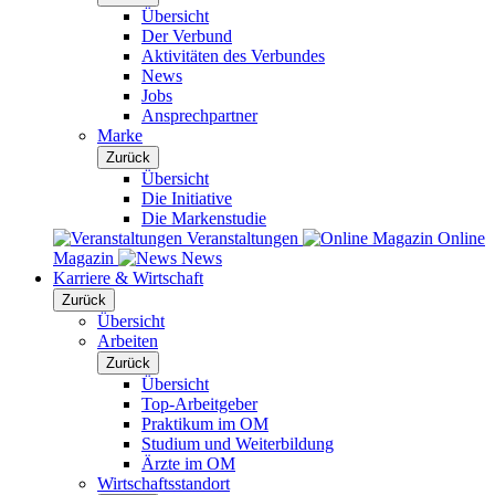
Übersicht
Der Verbund
Aktivitäten des Verbundes
News
Jobs
Ansprechpartner
Marke
Zurück
Übersicht
Die Initiative
Die Markenstudie
Veranstaltungen
Online
Magazin
News
Karriere & Wirtschaft
Zurück
Übersicht
Arbeiten
Zurück
Übersicht
Top-Arbeitgeber
Praktikum im OM
Studium und Weiterbildung
Ärzte im OM
Wirtschaftsstandort