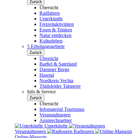
Zurück
Übersicht
Radfahren
Unterkünfte
Freizeitaktivitäten
Essen & Trinken
Natur entdecken
Kulturleben
5 Erholungsgebiete
Zurück
Übersicht
Barßel & Saterland
Dammer Berge
Hasetal
Nordkreis Vechta
Thülsfelder Talsperre
Info & Service
Zurück
Übersicht
Infomaterial Tourismus
Veranstaltungen
Ansprechpartner
Unterkünfte
Veranstaltungen
Radtouren
Online-Magazin