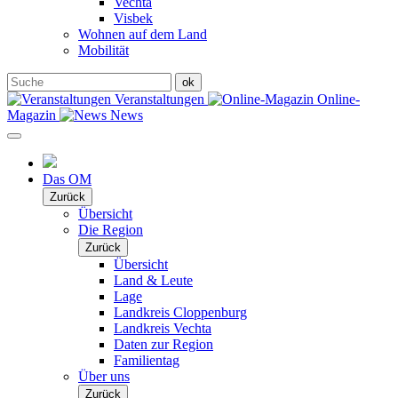
Vechta
Visbek
Wohnen auf dem Land
Mobilität
Veranstaltungen
Online-
Magazin
News
Das OM
Zurück
Übersicht
Die Region
Zurück
Übersicht
Land & Leute
Lage
Landkreis Cloppenburg
Landkreis Vechta
Daten zur Region
Familientag
Über uns
Zurück