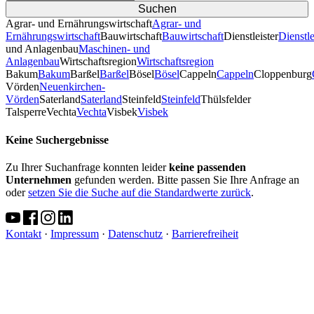
Agrar- und Ernährungswirtschaft
Agrar- und
Ernährungswirtschaft
Bauwirtschaft
Bauwirtschaft
Dienstleister
Dienstle
und Anlagenbau
Maschinen- und
Anlagenbau
Wirtschaftsregion
Wirtschaftsregion
Bakum
Bakum
Barßel
Barßel
Bösel
Bösel
Cappeln
Cappeln
Cloppenburg
Vörden
Neuenkirchen-
Vörden
Saterland
Saterland
Steinfeld
Steinfeld
Thülsfelder
TalsperreVechta
Vechta
Visbek
Visbek
Keine Suchergebnisse
Zu Ihrer Suchanfrage konnten leider
keine passenden
Unternehmen
gefunden werden. Bitte passen Sie Ihre Anfrage an
oder
setzen Sie die Suche auf die Standardwerte zurück
.
Kontakt
·
Impressum
·
Datenschutz
·
Barrierefreiheit