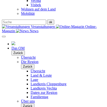
Vechta
Visbek
Wohnen auf dem Land
Mobilität
Veranstaltungen
Online-
Magazin
News
Das OM
Zurück
Übersicht
Die Region
Zurück
Übersicht
Land & Leute
Lage
Landkreis Cloppenburg
Landkreis Vechta
Daten zur Region
Familientag
Über uns
Zurück