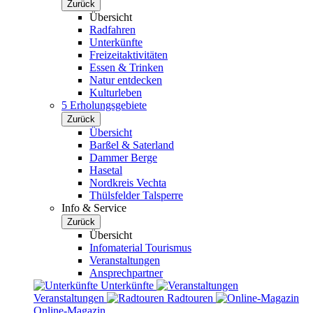
Zurück
Übersicht
Radfahren
Unterkünfte
Freizeitaktivitäten
Essen & Trinken
Natur entdecken
Kulturleben
5 Erholungsgebiete
Zurück
Übersicht
Barßel & Saterland
Dammer Berge
Hasetal
Nordkreis Vechta
Thülsfelder Talsperre
Info & Service
Zurück
Übersicht
Infomaterial Tourismus
Veranstaltungen
Ansprechpartner
Unterkünfte
Veranstaltungen
Radtouren
Online-Magazin