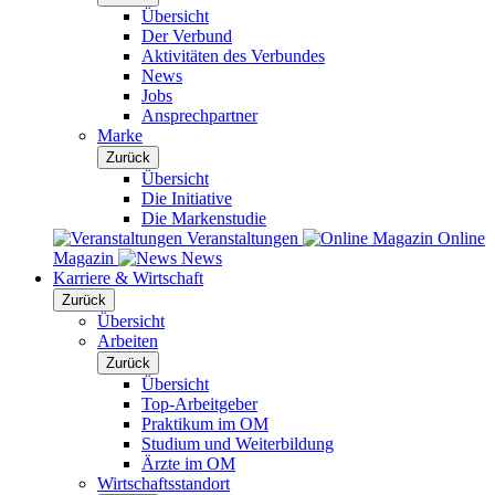
Übersicht
Der Verbund
Aktivitäten des Verbundes
News
Jobs
Ansprechpartner
Marke
Zurück
Übersicht
Die Initiative
Die Markenstudie
Veranstaltungen
Online
Magazin
News
Karriere & Wirtschaft
Zurück
Übersicht
Arbeiten
Zurück
Übersicht
Top-Arbeitgeber
Praktikum im OM
Studium und Weiterbildung
Ärzte im OM
Wirtschaftsstandort