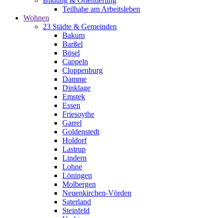
Bildung & Orientierung
Teilhabe am Arbeitsleben
Wohnen
23 Städte & Gemeinden
Bakum
Barßel
Bösel
Cappeln
Cloppenburg
Damme
Dinklage
Emstek
Essen
Friesoythe
Garrel
Goldenstedt
Holdorf
Lastrup
Lindern
Lohne
Löningen
Molbergen
Neuenkirchen-Vörden
Saterland
Steinfeld