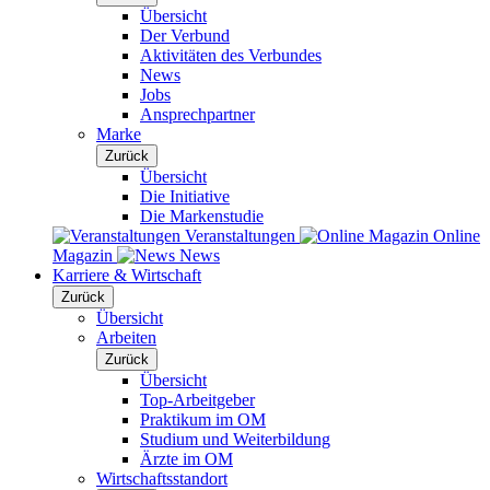
Übersicht
Der Verbund
Aktivitäten des Verbundes
News
Jobs
Ansprechpartner
Marke
Zurück
Übersicht
Die Initiative
Die Markenstudie
Veranstaltungen
Online
Magazin
News
Karriere & Wirtschaft
Zurück
Übersicht
Arbeiten
Zurück
Übersicht
Top-Arbeitgeber
Praktikum im OM
Studium und Weiterbildung
Ärzte im OM
Wirtschaftsstandort