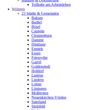
Bildung & Orientierung
Teilhabe am Arbeitsleben
Wohnen
23 Städte & Gemeinden
Bakum
Barßel
Bösel
Cappeln
Cloppenburg
Damme
Dinklage
Emstek
Essen
Friesoythe
Garrel
Goldenstedt
Holdorf
Lastrup
Lindern
Lohne
Löningen
Molbergen
Neuenkirchen-Vörden
Saterland
Steinfeld