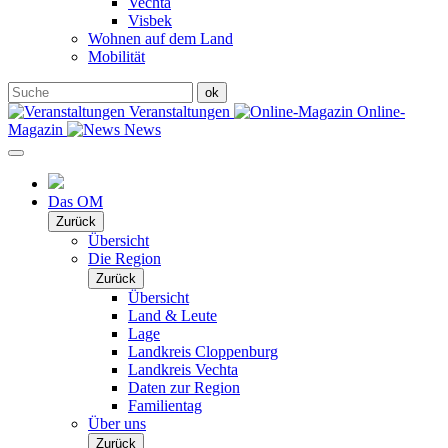
Vechta
Visbek
Wohnen auf dem Land
Mobilität
Veranstaltungen
Online-
Magazin
News
Das OM
Zurück
Übersicht
Die Region
Zurück
Übersicht
Land & Leute
Lage
Landkreis Cloppenburg
Landkreis Vechta
Daten zur Region
Familientag
Über uns
Zurück