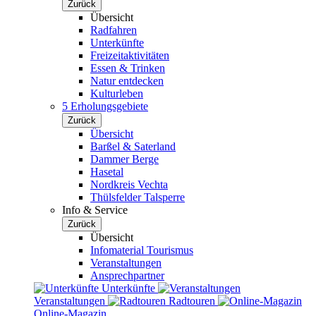
Zurück
Übersicht
Radfahren
Unterkünfte
Freizeitaktivitäten
Essen & Trinken
Natur entdecken
Kulturleben
5 Erholungsgebiete
Zurück
Übersicht
Barßel & Saterland
Dammer Berge
Hasetal
Nordkreis Vechta
Thülsfelder Talsperre
Info & Service
Zurück
Übersicht
Infomaterial Tourismus
Veranstaltungen
Ansprechpartner
Unterkünfte
Veranstaltungen
Radtouren
Online-Magazin