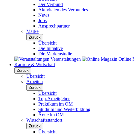
Der Verbund
Aktivitäten des Verbundes
News
Jobs
Ansprechpartner
Marke
Zurück
Übersicht
Die Initiative
Die Markenstudie
Veranstaltungen
Online 
Karriere & Wirtschaft
Zurück
Übersicht
Arbeiten
Zurück
Übersicht
Top-Arbeitgeber
Praktikum im OM
Studium und Weiterbildung
Ärzte im OM
Wirtschaftsstandort
Zurück
Übersicht