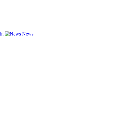
zin
News