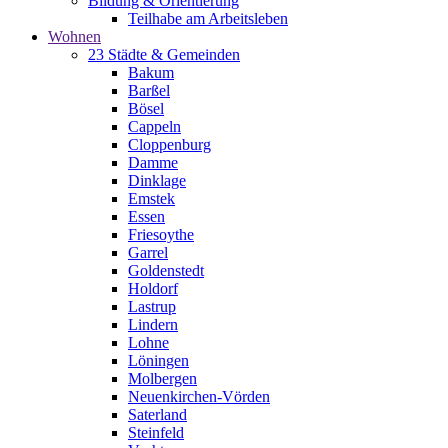
Bildung & Orientierung
Teilhabe am Arbeitsleben
Wohnen
23 Städte & Gemeinden
Bakum
Barßel
Bösel
Cappeln
Cloppenburg
Damme
Dinklage
Emstek
Essen
Friesoythe
Garrel
Goldenstedt
Holdorf
Lastrup
Lindern
Lohne
Löningen
Molbergen
Neuenkirchen-Vörden
Saterland
Steinfeld