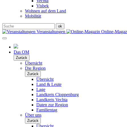
Vechta
Visbek
Wohnen auf dem Land
Mobilität
Veranstaltungen
Online-Maga
Das OM
Zurück
Übersicht
Die Region
Zurück
Übersicht
Land & Leute
Lage
Landkreis Cloppenburg
Landkreis Vechta
Daten zur Region
Familientag
Über uns
Zurück
Übersicht