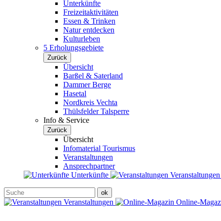
Unterkünfte
Freizeitaktivitäten
Essen & Trinken
Natur entdecken
Kulturleben
5 Erholungsgebiete
Zurück
Übersicht
Barßel & Saterland
Dammer Berge
Hasetal
Nordkreis Vechta
Thülsfelder Talsperre
Info & Service
Zurück
Übersicht
Infomaterial Tourismus
Veranstaltungen
Ansprechpartner
Unterkünfte
Veranstaltunge
Veranstaltungen
Online-Maga