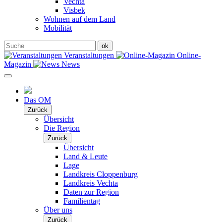
Vechta
Visbek
Wohnen auf dem Land
Mobilität
Veranstaltungen
Online-
Magazin
News
Das OM
Zurück
Übersicht
Die Region
Zurück
Übersicht
Land & Leute
Lage
Landkreis Cloppenburg
Landkreis Vechta
Daten zur Region
Familientag
Über uns
Zurück