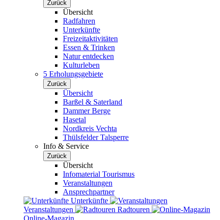
Zurück
Übersicht
Radfahren
Unterkünfte
Freizeitaktivitäten
Essen & Trinken
Natur entdecken
Kulturleben
5 Erholungsgebiete
Zurück
Übersicht
Barßel & Saterland
Dammer Berge
Hasetal
Nordkreis Vechta
Thülsfelder Talsperre
Info & Service
Zurück
Übersicht
Infomaterial Tourismus
Veranstaltungen
Ansprechpartner
Unterkünfte
Veranstaltungen
Radtouren
Online-Magazin