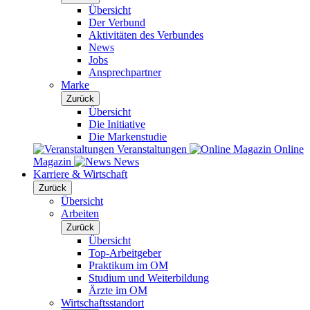
Übersicht
Der Verbund
Aktivitäten des Verbundes
News
Jobs
Ansprechpartner
Marke
Zurück
Übersicht
Die Initiative
Die Markenstudie
Veranstaltungen
Online
Magazin
News
Karriere & Wirtschaft
Zurück
Übersicht
Arbeiten
Zurück
Übersicht
Top-Arbeitgeber
Praktikum im OM
Studium und Weiterbildung
Ärzte im OM
Wirtschaftsstandort