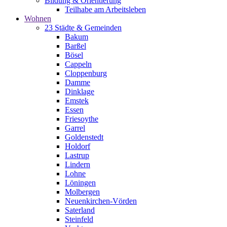
Bildung & Orientierung
Teilhabe am Arbeitsleben
Wohnen
23 Städte & Gemeinden
Bakum
Barßel
Bösel
Cappeln
Cloppenburg
Damme
Dinklage
Emstek
Essen
Friesoythe
Garrel
Goldenstedt
Holdorf
Lastrup
Lindern
Lohne
Löningen
Molbergen
Neuenkirchen-Vörden
Saterland
Steinfeld