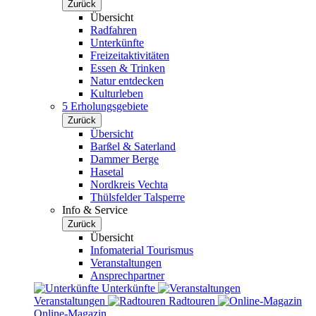
Zurück
Übersicht
Radfahren
Unterkünfte
Freizeitaktivitäten
Essen & Trinken
Natur entdecken
Kulturleben
5 Erholungsgebiete
Zurück
Übersicht
Barßel & Saterland
Dammer Berge
Hasetal
Nordkreis Vechta
Thülsfelder Talsperre
Info & Service
Zurück
Übersicht
Infomaterial Tourismus
Veranstaltungen
Ansprechpartner
Unterkünfte
Veranstaltungen
Radtouren
Online-Magazin