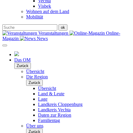
Vechta
Visbek
Wohnen auf dem Land
Mobilität
Veranstaltungen
Online-
Magazin
News
Das OM
Zurück
Übersicht
Die Region
Zurück
Übersicht
Land & Leute
Lage
Landkreis Cloppenburg
Landkreis Vechta
Daten zur Region
Familientag
Über uns
Zurück