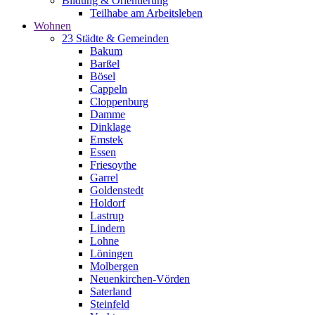
Bildung & Orientierung
Teilhabe am Arbeitsleben
Wohnen
23 Städte & Gemeinden
Bakum
Barßel
Bösel
Cappeln
Cloppenburg
Damme
Dinklage
Emstek
Essen
Friesoythe
Garrel
Goldenstedt
Holdorf
Lastrup
Lindern
Lohne
Löningen
Molbergen
Neuenkirchen-Vörden
Saterland
Steinfeld