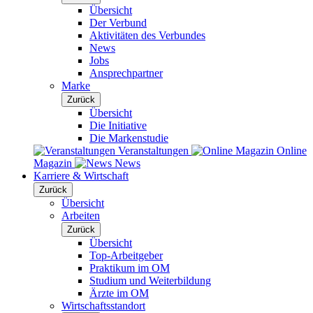
Übersicht
Der Verbund
Aktivitäten des Verbundes
News
Jobs
Ansprechpartner
Marke
Zurück
Übersicht
Die Initiative
Die Markenstudie
Veranstaltungen
Online
Magazin
News
Karriere & Wirtschaft
Zurück
Übersicht
Arbeiten
Zurück
Übersicht
Top-Arbeitgeber
Praktikum im OM
Studium und Weiterbildung
Ärzte im OM
Wirtschaftsstandort