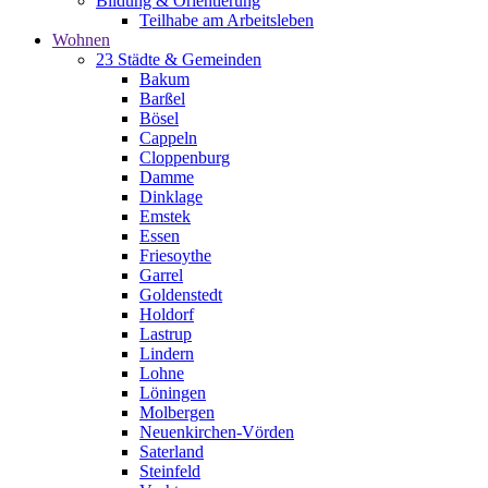
Bildung & Orientierung
Teilhabe am Arbeitsleben
Wohnen
23 Städte & Gemeinden
Bakum
Barßel
Bösel
Cappeln
Cloppenburg
Damme
Dinklage
Emstek
Essen
Friesoythe
Garrel
Goldenstedt
Holdorf
Lastrup
Lindern
Lohne
Löningen
Molbergen
Neuenkirchen-Vörden
Saterland
Steinfeld