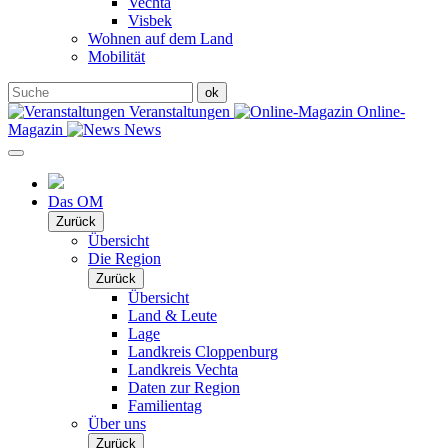
Vechta
Visbek
Wohnen auf dem Land
Mobilität
Veranstaltungen
Online-
Magazin
News
Das OM
Zurück
Übersicht
Die Region
Zurück
Übersicht
Land & Leute
Lage
Landkreis Cloppenburg
Landkreis Vechta
Daten zur Region
Familientag
Über uns
Zurück