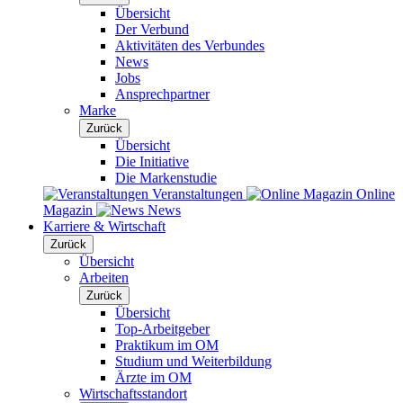
Übersicht
Der Verbund
Aktivitäten des Verbundes
News
Jobs
Ansprechpartner
Marke
Zurück
Übersicht
Die Initiative
Die Markenstudie
Veranstaltungen
Online
Magazin
News
Karriere & Wirtschaft
Zurück
Übersicht
Arbeiten
Zurück
Übersicht
Top-Arbeitgeber
Praktikum im OM
Studium und Weiterbildung
Ärzte im OM
Wirtschaftsstandort