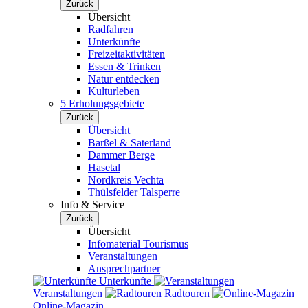
Zurück
Übersicht
Radfahren
Unterkünfte
Freizeitaktivitäten
Essen & Trinken
Natur entdecken
Kulturleben
5 Erholungsgebiete
Zurück
Übersicht
Barßel & Saterland
Dammer Berge
Hasetal
Nordkreis Vechta
Thülsfelder Talsperre
Info & Service
Zurück
Übersicht
Infomaterial Tourismus
Veranstaltungen
Ansprechpartner
Unterkünfte
Veranstaltungen
Radtouren
Online-Magazin