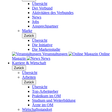
Übersicht
Der Verbund
Aktivitäten des Verbundes
News
Jobs
Ansprechpartner
Marke
Zurück
Übersicht
Die Initiative
Die Markenstudie
Veranstaltungen
Online
Magazin
News
Karriere & Wirtschaft
Zurück
Übersicht
Arbeiten
Zurück
Übersicht
Top-Arbeitgeber
Praktikum im OM
Studium und Weiterbildung
Ärzte im OM
Wirtschaftsstandort