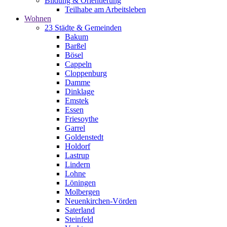
Bildung & Orientierung
Teilhabe am Arbeitsleben
Wohnen
23 Städte & Gemeinden
Bakum
Barßel
Bösel
Cappeln
Cloppenburg
Damme
Dinklage
Emstek
Essen
Friesoythe
Garrel
Goldenstedt
Holdorf
Lastrup
Lindern
Lohne
Löningen
Molbergen
Neuenkirchen-Vörden
Saterland
Steinfeld