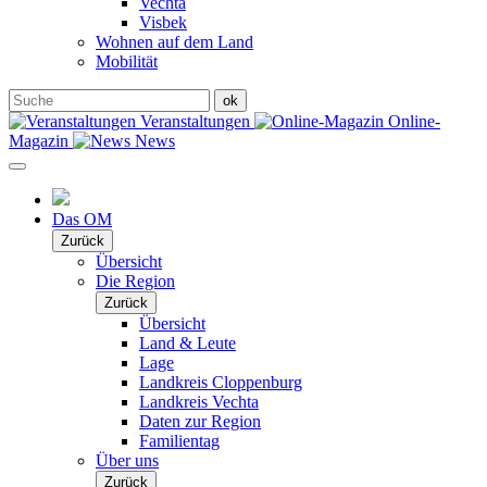
Vechta
Visbek
Wohnen auf dem Land
Mobilität
Veranstaltungen
Online-
Magazin
News
Das OM
Zurück
Übersicht
Die Region
Zurück
Übersicht
Land & Leute
Lage
Landkreis Cloppenburg
Landkreis Vechta
Daten zur Region
Familientag
Über uns
Zurück