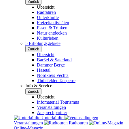
Zurück
Übersicht
Radfahren
Unterkünfte
Freizeitaktivitäten
Essen & Trinken
Natur entdecken
Kulturleben
5 Erholungsgebiete
Zurück
Übersicht
Barßel & Saterland
Dammer Berge
Hasetal
Nordkreis Vechta
Thülsfelder Talsperre
Info & Service
Zurück
Übersicht
Infomaterial Tourismus
Veranstaltungen
Ansprechpartner
Unterkünfte
Veranstaltungen
Radtouren
Online-Magazin