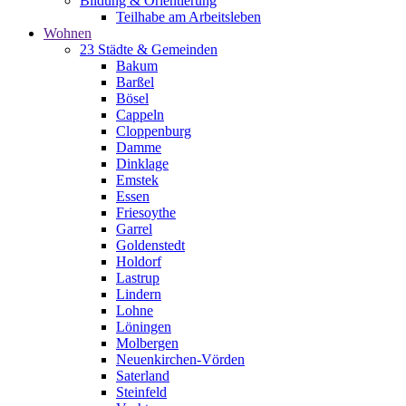
Bildung & Orientierung
Teilhabe am Arbeitsleben
Wohnen
23 Städte & Gemeinden
Bakum
Barßel
Bösel
Cappeln
Cloppenburg
Damme
Dinklage
Emstek
Essen
Friesoythe
Garrel
Goldenstedt
Holdorf
Lastrup
Lindern
Lohne
Löningen
Molbergen
Neuenkirchen-Vörden
Saterland
Steinfeld