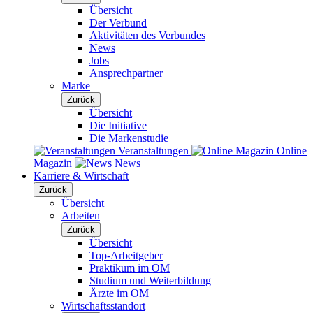
Übersicht
Der Verbund
Aktivitäten des Verbundes
News
Jobs
Ansprechpartner
Marke
Zurück
Übersicht
Die Initiative
Die Markenstudie
Veranstaltungen
Online
Magazin
News
Karriere & Wirtschaft
Zurück
Übersicht
Arbeiten
Zurück
Übersicht
Top-Arbeitgeber
Praktikum im OM
Studium und Weiterbildung
Ärzte im OM
Wirtschaftsstandort