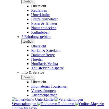
Zurück
Übersicht
Radfahren
Unterkünfte
Freizeitaktivitäten
Essen & Trinken
Natur entdecken
Kulturleben
5 Erholungsgebiete
Zurück
Übersicht
Barßel & Saterland
Dammer Berge
Hasetal
Nordkreis Vechta
Thülsfelder Talsperre
Info & Service
Zurück
Übersicht
Infomaterial Tourismus
Veranstaltungen
Ansprechpartner
Unterkünfte
Veranstaltungen
Radtouren
Online-Magazin