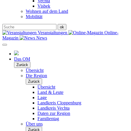
Vechta
Visbek
Wohnen auf dem Land
Mobilität
Veranstaltungen
Online-
Magazin
News
Das OM
Zurück
Übersicht
Die Region
Zurück
Übersicht
Land & Leute
Lage
Landkreis Cloppenburg
Landkreis Vechta
Daten zur Region
Familientag
Über uns
Zurück