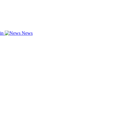
zin
News