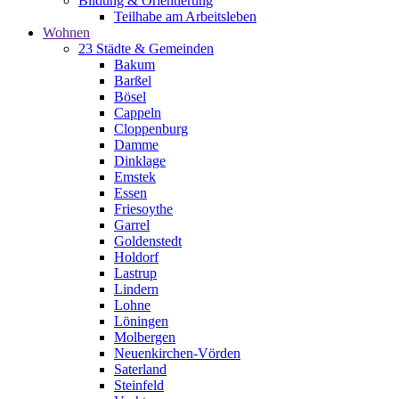
Bildung & Orientierung
Teilhabe am Arbeitsleben
Wohnen
23 Städte & Gemeinden
Bakum
Barßel
Bösel
Cappeln
Cloppenburg
Damme
Dinklage
Emstek
Essen
Friesoythe
Garrel
Goldenstedt
Holdorf
Lastrup
Lindern
Lohne
Löningen
Molbergen
Neuenkirchen-Vörden
Saterland
Steinfeld