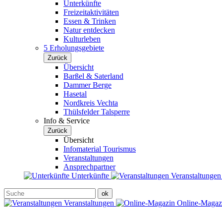
Unterkünfte
Freizeitaktivitäten
Essen & Trinken
Natur entdecken
Kulturleben
5 Erholungsgebiete
Zurück
Übersicht
Barßel & Saterland
Dammer Berge
Hasetal
Nordkreis Vechta
Thülsfelder Talsperre
Info & Service
Zurück
Übersicht
Infomaterial Tourismus
Veranstaltungen
Ansprechpartner
Unterkünfte
Veranstaltunge
Veranstaltungen
Online-Maga