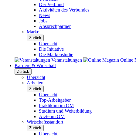
Der Verbund
Aktivitäten des Verbundes
News
Jobs
Ansprechpartner
Marke
Zurück
Übersicht
Die Initiative
Die Markenstudie
Veranstaltungen
Online 
Karriere & Wirtschaft
Zurück
Übersicht
Arbeiten
Zurück
Übersicht
Top-Arbeitgeber
Praktikum im OM
Studium und Weiterbildung
Ärzte im OM
Wirtschaftsstandort
Zurück
Übersicht