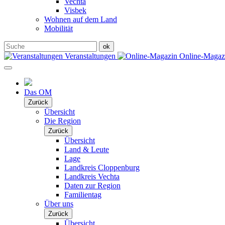
Vechta
Visbek
Wohnen auf dem Land
Mobilität
Veranstaltungen
Online-Maga
Das OM
Zurück
Übersicht
Die Region
Zurück
Übersicht
Land & Leute
Lage
Landkreis Cloppenburg
Landkreis Vechta
Daten zur Region
Familientag
Über uns
Zurück
Übersicht