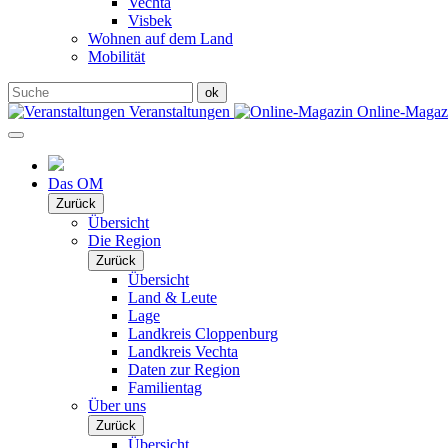
Vechta
Visbek
Wohnen auf dem Land
Mobilität
Veranstaltungen
Online-Maga
Das OM
Zurück
Übersicht
Die Region
Zurück
Übersicht
Land & Leute
Lage
Landkreis Cloppenburg
Landkreis Vechta
Daten zur Region
Familientag
Über uns
Zurück
Übersicht