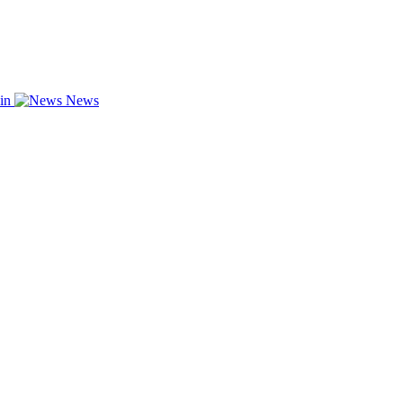
zin
News