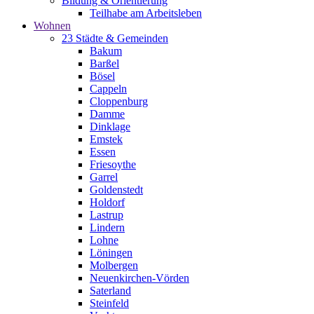
Bildung & Orientierung
Teilhabe am Arbeitsleben
Wohnen
23 Städte & Gemeinden
Bakum
Barßel
Bösel
Cappeln
Cloppenburg
Damme
Dinklage
Emstek
Essen
Friesoythe
Garrel
Goldenstedt
Holdorf
Lastrup
Lindern
Lohne
Löningen
Molbergen
Neuenkirchen-Vörden
Saterland
Steinfeld