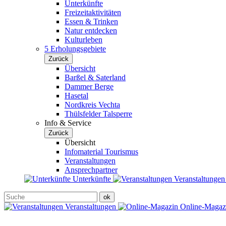
Unterkünfte
Freizeitaktivitäten
Essen & Trinken
Natur entdecken
Kulturleben
5 Erholungsgebiete
Zurück
Übersicht
Barßel & Saterland
Dammer Berge
Hasetal
Nordkreis Vechta
Thülsfelder Talsperre
Info & Service
Zurück
Übersicht
Infomaterial Tourismus
Veranstaltungen
Ansprechpartner
Unterkünfte
Veranstaltunge
Veranstaltungen
Online-Maga