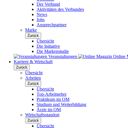
Der Verbund
Aktivitäten des Verbundes
News
Jobs
Ansprechpartner
Marke
Zurück
Übersicht
Die Initiative
Die Markenstudie
Veranstaltungen
Online 
Karriere & Wirtschaft
Zurück
Übersicht
Arbeiten
Zurück
Übersicht
Top-Arbeitgeber
Praktikum im OM
Studium und Weiterbildung
Ärzte im OM
Wirtschaftsstandort
Zurück
Übersicht