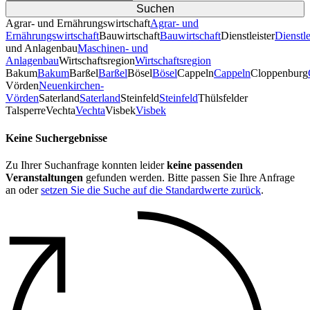
Agrar- und Ernährungswirtschaft
Agrar- und
Ernährungswirtschaft
Bauwirtschaft
Bauwirtschaft
Dienstleister
Dienstle
und Anlagenbau
Maschinen- und
Anlagenbau
Wirtschaftsregion
Wirtschaftsregion
Bakum
Bakum
Barßel
Barßel
Bösel
Bösel
Cappeln
Cappeln
Cloppenburg
Vörden
Neuenkirchen-
Vörden
Saterland
Saterland
Steinfeld
Steinfeld
Thülsfelder
TalsperreVechta
Vechta
Visbek
Visbek
Keine Suchergebnisse
Zu Ihrer Suchanfrage konnten leider
keine passenden
Veranstaltungen
gefunden werden. Bitte passen Sie Ihre Anfrage
an oder
setzen Sie die Suche auf die Standardwerte zurück
.