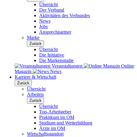
Übersicht
Der Verbund
Aktivitäten des Verbundes
News
Jobs
Ansprechpartner
Marke
Zurück
Übersicht
Die Initiative
Die Markenstudie
Veranstaltungen
Online
Magazin
News
Karriere & Wirtschaft
Zurück
Übersicht
Arbeiten
Zurück
Übersicht
Top-Arbeitgeber
Praktikum im OM
Studium und Weiterbildung
Ärzte im OM
Wirtschaftsstandort