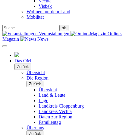
Vechta
Visbek
Wohnen auf dem Land
Mobilität
Veranstaltungen
Online-
Magazin
News
Das OM
Zurück
Übersicht
Die Region
Zurück
Übersicht
Land & Leute
Lage
Landkreis Cloppenburg
Landkreis Vechta
Daten zur Region
Familientag
Über uns
Zurück