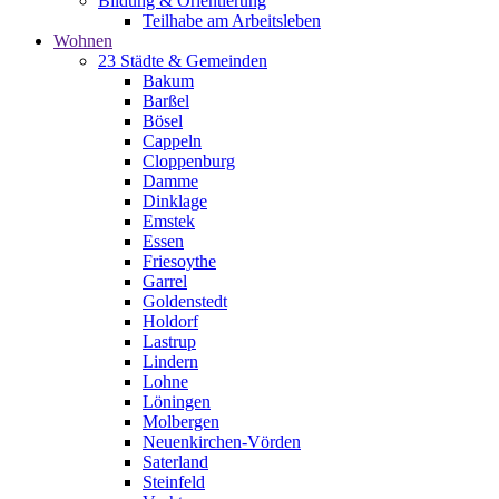
Bildung & Orientierung
Teilhabe am Arbeitsleben
Wohnen
23 Städte & Gemeinden
Bakum
Barßel
Bösel
Cappeln
Cloppenburg
Damme
Dinklage
Emstek
Essen
Friesoythe
Garrel
Goldenstedt
Holdorf
Lastrup
Lindern
Lohne
Löningen
Molbergen
Neuenkirchen-Vörden
Saterland
Steinfeld