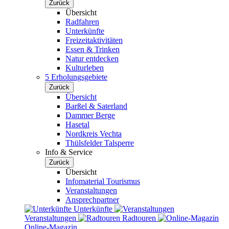
Zurück
Übersicht
Radfahren
Unterkünfte
Freizeitaktivitäten
Essen & Trinken
Natur entdecken
Kulturleben
5 Erholungsgebiete
Zurück
Übersicht
Barßel & Saterland
Dammer Berge
Hasetal
Nordkreis Vechta
Thülsfelder Talsperre
Info & Service
Zurück
Übersicht
Infomaterial Tourismus
Veranstaltungen
Ansprechpartner
Unterkünfte
Veranstaltungen
Radtouren
Online-Magazin