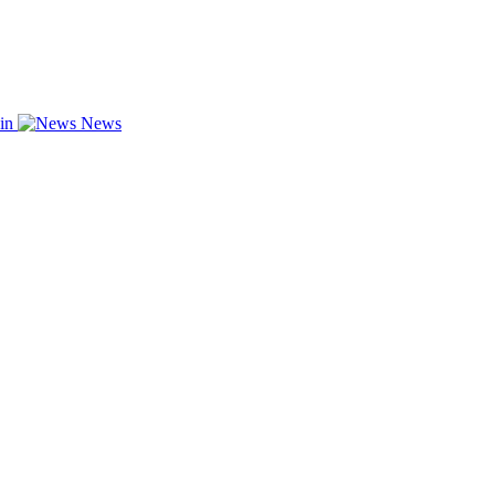
zin
News