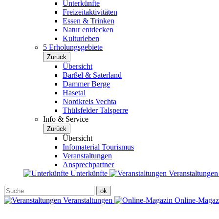
Unterkünfte
Freizeitaktivitäten
Essen & Trinken
Natur entdecken
Kulturleben
5 Erholungsgebiete
Zurück
Übersicht
Barßel & Saterland
Dammer Berge
Hasetal
Nordkreis Vechta
Thülsfelder Talsperre
Info & Service
Zurück
Übersicht
Infomaterial Tourismus
Veranstaltungen
Ansprechpartner
Unterkünfte
Veranstaltunge
Veranstaltungen
Online-Maga