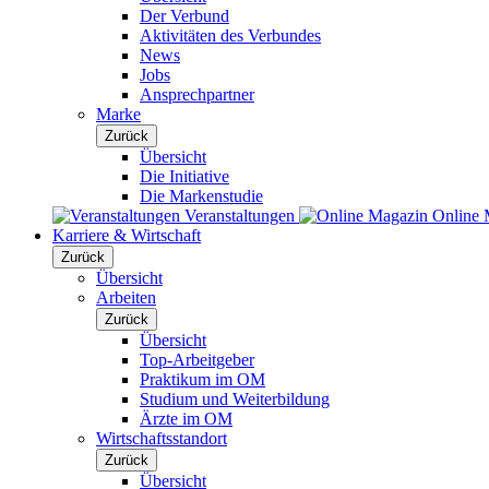
Der Verbund
Aktivitäten des Verbundes
News
Jobs
Ansprechpartner
Marke
Zurück
Übersicht
Die Initiative
Die Markenstudie
Veranstaltungen
Online 
Karriere & Wirtschaft
Zurück
Übersicht
Arbeiten
Zurück
Übersicht
Top-Arbeitgeber
Praktikum im OM
Studium und Weiterbildung
Ärzte im OM
Wirtschaftsstandort
Zurück
Übersicht