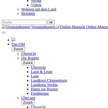
Vechta
Visbek
Wohnen auf dem Land
Mobilität
Veranstaltungen
Online-Maga
Das OM
Zurück
Übersicht
Die Region
Zurück
Übersicht
Land & Leute
Lage
Landkreis Cloppenburg
Landkreis Vechta
Daten zur Region
Familientag
Über uns
Zurück
Übersicht