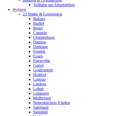
Bildung & Orientierung
Teilhabe am Arbeitsleben
Wohnen
23 Städte & Gemeinden
Bakum
Barßel
Bösel
Cappeln
Cloppenburg
Damme
Dinklage
Emstek
Essen
Friesoythe
Garrel
Goldenstedt
Holdorf
Lastrup
Lindern
Lohne
Löningen
Molbergen
Neuenkirchen-Vörden
Saterland
Steinfeld