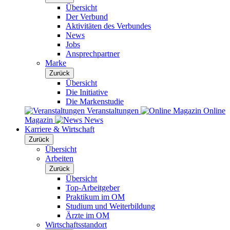
Übersicht
Der Verbund
Aktivitäten des Verbundes
News
Jobs
Ansprechpartner
Marke
Zurück
Übersicht
Die Initiative
Die Markenstudie
Veranstaltungen
Online
Magazin
News
Karriere & Wirtschaft
Zurück
Übersicht
Arbeiten
Zurück
Übersicht
Top-Arbeitgeber
Praktikum im OM
Studium und Weiterbildung
Ärzte im OM
Wirtschaftsstandort