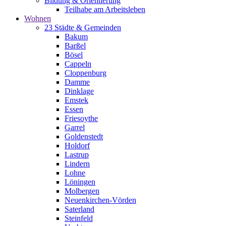
Bildung & Orientierung
Teilhabe am Arbeitsleben
Wohnen
23 Städte & Gemeinden
Bakum
Barßel
Bösel
Cappeln
Cloppenburg
Damme
Dinklage
Emstek
Essen
Friesoythe
Garrel
Goldenstedt
Holdorf
Lastrup
Lindern
Lohne
Löningen
Molbergen
Neuenkirchen-Vörden
Saterland
Steinfeld