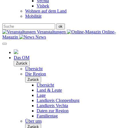
Vechta
Visbek
Wohnen auf dem Land
Mobilität
Veranstaltungen
Online-
Magazin
News
Das OM
Zurück
Übersicht
Die Region
Zurück
Übersicht
Land & Leute
Lage
Landkreis Cloppenburg
Landkreis Vechta
Daten zur Region
Familientag
Über uns
Zurück