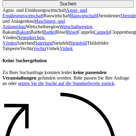
Agrar- und Ernährungswirtschaft
Agrar- und
Ernährungswirtschaft
Bauwirtschaft
Bauwirtschaft
Dienstleister
Dienstle
und Anlagenbau
Maschinen- und
Anlagenbau
Wirtschaftsregion
Wirtschaftsregion
Bakum
Bakum
Barßel
Barßel
Bösel
Bösel
Cappeln
Cappeln
Cloppenburg
Vörden
Neuenkirchen-
Vörden
Saterland
Saterland
Steinfeld
Steinfeld
Thülsfelder
TalsperreVechta
Vechta
Visbek
Visbek
Keine Suchergebnisse
Zu Ihrer Suchanfrage konnten leider
keine passenden
Veranstaltungen
gefunden werden. Bitte passen Sie Ihre Anfrage
an oder
setzen Sie die Suche auf die Standardwerte zurück
.