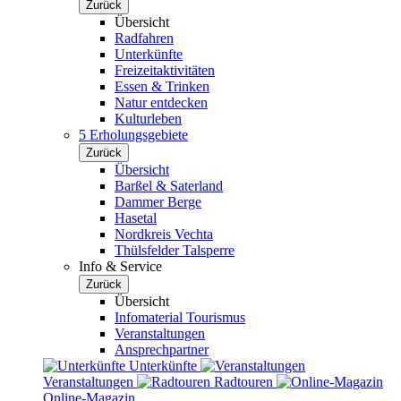
Zurück
Übersicht
Radfahren
Unterkünfte
Freizeitaktivitäten
Essen & Trinken
Natur entdecken
Kulturleben
5 Erholungsgebiete
Zurück
Übersicht
Barßel & Saterland
Dammer Berge
Hasetal
Nordkreis Vechta
Thülsfelder Talsperre
Info & Service
Zurück
Übersicht
Infomaterial Tourismus
Veranstaltungen
Ansprechpartner
Unterkünfte
Veranstaltungen
Radtouren
Online-Magazin