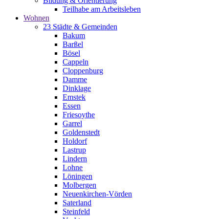
Bildung & Orientierung
Teilhabe am Arbeitsleben
Wohnen
23 Städte & Gemeinden
Bakum
Barßel
Bösel
Cappeln
Cloppenburg
Damme
Dinklage
Emstek
Essen
Friesoythe
Garrel
Goldenstedt
Holdorf
Lastrup
Lindern
Lohne
Löningen
Molbergen
Neuenkirchen-Vörden
Saterland
Steinfeld