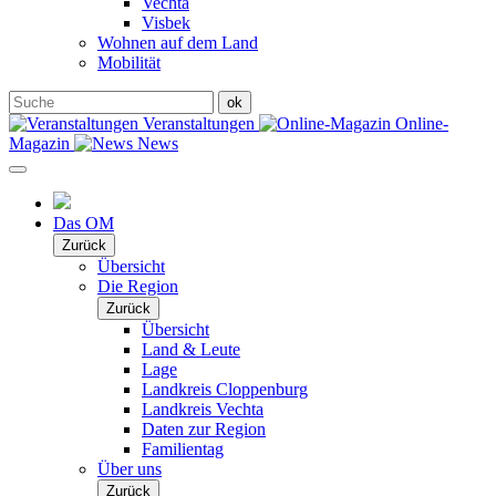
Vechta
Visbek
Wohnen auf dem Land
Mobilität
Veranstaltungen
Online-
Magazin
News
Das OM
Zurück
Übersicht
Die Region
Zurück
Übersicht
Land & Leute
Lage
Landkreis Cloppenburg
Landkreis Vechta
Daten zur Region
Familientag
Über uns
Zurück