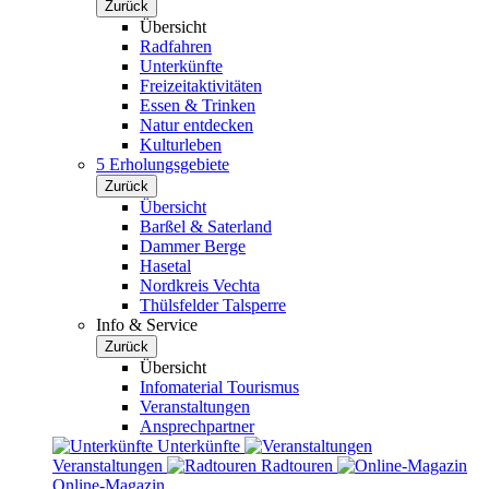
Zurück
Übersicht
Radfahren
Unterkünfte
Freizeitaktivitäten
Essen & Trinken
Natur entdecken
Kulturleben
5 Erholungsgebiete
Zurück
Übersicht
Barßel & Saterland
Dammer Berge
Hasetal
Nordkreis Vechta
Thülsfelder Talsperre
Info & Service
Zurück
Übersicht
Infomaterial Tourismus
Veranstaltungen
Ansprechpartner
Unterkünfte
Veranstaltungen
Radtouren
Online-Magazin