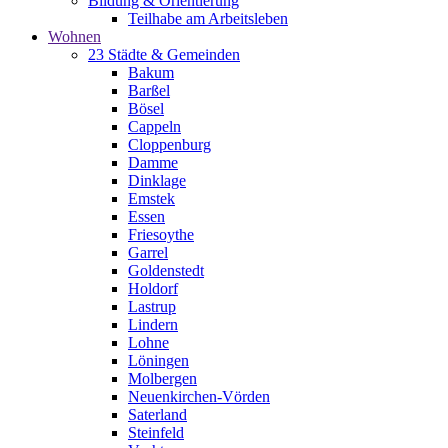
Bildung & Orientierung
Teilhabe am Arbeitsleben
Wohnen
23 Städte & Gemeinden
Bakum
Barßel
Bösel
Cappeln
Cloppenburg
Damme
Dinklage
Emstek
Essen
Friesoythe
Garrel
Goldenstedt
Holdorf
Lastrup
Lindern
Lohne
Löningen
Molbergen
Neuenkirchen-Vörden
Saterland
Steinfeld