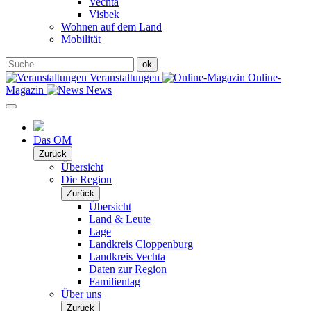
Vechta
Visbek
Wohnen auf dem Land
Mobilität
Veranstaltungen
Online-
Magazin
News
Das OM
Zurück
Übersicht
Die Region
Zurück
Übersicht
Land & Leute
Lage
Landkreis Cloppenburg
Landkreis Vechta
Daten zur Region
Familientag
Über uns
Zurück