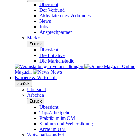
Übersicht
Der Verbund
Aktivitäten des Verbundes
News
Jobs
Ansprechpartner
Marke
Zurück
Übersicht
Die Initiative
Die Markenstudie
Veranstaltungen
Online
Magazin
News
Karriere & Wirtschaft
Zurück
Übersicht
Arbeiten
Zurück
Übersicht
Top-Arbeitgeber
Praktikum im OM
Studium und Weiterbildung
Ärzte im OM
Wirtschaftsstandort