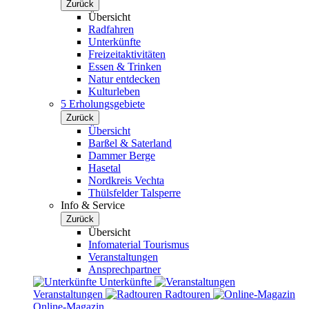
Zurück
Übersicht
Radfahren
Unterkünfte
Freizeitaktivitäten
Essen & Trinken
Natur entdecken
Kulturleben
5 Erholungsgebiete
Zurück
Übersicht
Barßel & Saterland
Dammer Berge
Hasetal
Nordkreis Vechta
Thülsfelder Talsperre
Info & Service
Zurück
Übersicht
Infomaterial Tourismus
Veranstaltungen
Ansprechpartner
Unterkünfte
Veranstaltungen
Radtouren
Online-Magazin