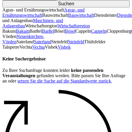
Agrar- und Ernährungswirtschaft
Agrar- und
Ernährungswirtschaft
Bauwirtschaft
Bauwirtschaft
Dienstleister
Dienstle
und Anlagenbau
Maschinen- und
Anlagenbau
Wirtschaftsregion
Wirtschaftsregion
Bakum
Bakum
Barßel
Barßel
Bösel
Bösel
Cappeln
Cappeln
Cloppenburg
Vörden
Neuenkirchen-
Vörden
Saterland
Saterland
Steinfeld
Steinfeld
Thülsfelder
TalsperreVechta
Vechta
Visbek
Visbek
Keine Suchergebnisse
Zu Ihrer Suchanfrage konnten leider
keine passenden
Veranstaltungen
gefunden werden. Bitte passen Sie Ihre Anfrage
an oder
setzen Sie die Suche auf die Standardwerte zurück
.