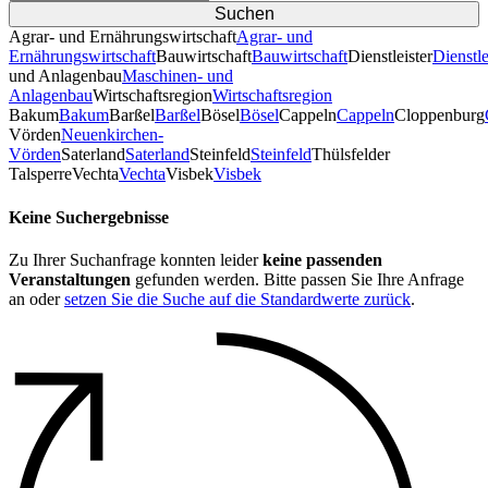
Agrar- und Ernährungswirtschaft
Agrar- und
Ernährungswirtschaft
Bauwirtschaft
Bauwirtschaft
Dienstleister
Dienstle
und Anlagenbau
Maschinen- und
Anlagenbau
Wirtschaftsregion
Wirtschaftsregion
Bakum
Bakum
Barßel
Barßel
Bösel
Bösel
Cappeln
Cappeln
Cloppenburg
Vörden
Neuenkirchen-
Vörden
Saterland
Saterland
Steinfeld
Steinfeld
Thülsfelder
TalsperreVechta
Vechta
Visbek
Visbek
Keine Suchergebnisse
Zu Ihrer Suchanfrage konnten leider
keine passenden
Veranstaltungen
gefunden werden. Bitte passen Sie Ihre Anfrage
an oder
setzen Sie die Suche auf die Standardwerte zurück
.