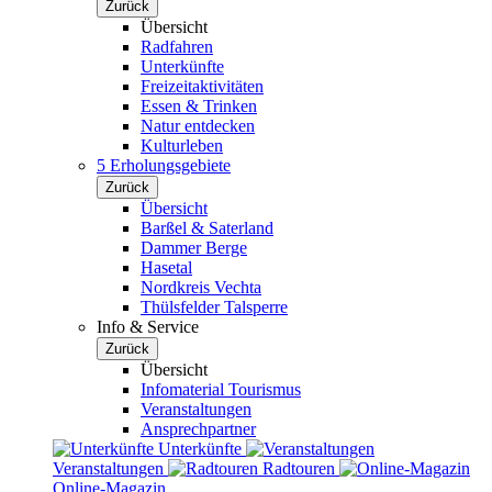
Zurück
Übersicht
Radfahren
Unterkünfte
Freizeitaktivitäten
Essen & Trinken
Natur entdecken
Kulturleben
5 Erholungsgebiete
Zurück
Übersicht
Barßel & Saterland
Dammer Berge
Hasetal
Nordkreis Vechta
Thülsfelder Talsperre
Info & Service
Zurück
Übersicht
Infomaterial Tourismus
Veranstaltungen
Ansprechpartner
Unterkünfte
Veranstaltungen
Radtouren
Online-Magazin