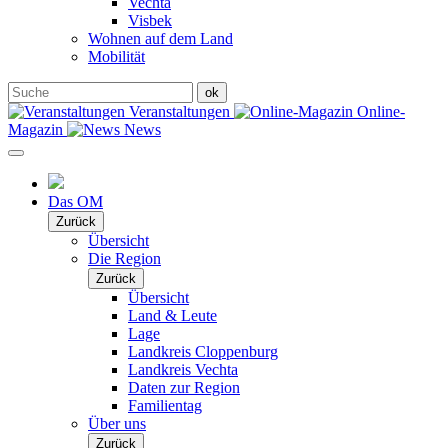
Vechta
Visbek
Wohnen auf dem Land
Mobilität
Veranstaltungen
Online-
Magazin
News
Das OM
Zurück
Übersicht
Die Region
Zurück
Übersicht
Land & Leute
Lage
Landkreis Cloppenburg
Landkreis Vechta
Daten zur Region
Familientag
Über uns
Zurück