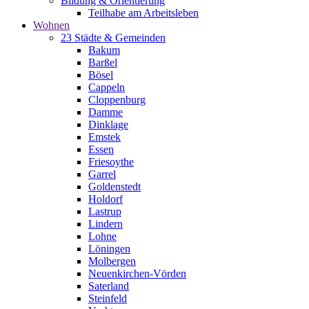
Bildung & Orientierung
Teilhabe am Arbeitsleben
Wohnen
23 Städte & Gemeinden
Bakum
Barßel
Bösel
Cappeln
Cloppenburg
Damme
Dinklage
Emstek
Essen
Friesoythe
Garrel
Goldenstedt
Holdorf
Lastrup
Lindern
Lohne
Löningen
Molbergen
Neuenkirchen-Vörden
Saterland
Steinfeld