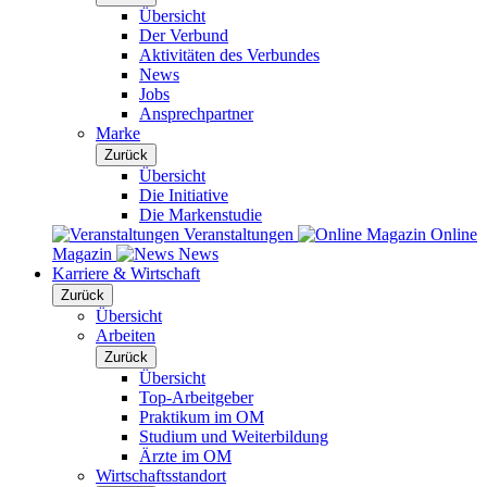
Übersicht
Der Verbund
Aktivitäten des Verbundes
News
Jobs
Ansprechpartner
Marke
Zurück
Übersicht
Die Initiative
Die Markenstudie
Veranstaltungen
Online
Magazin
News
Karriere & Wirtschaft
Zurück
Übersicht
Arbeiten
Zurück
Übersicht
Top-Arbeitgeber
Praktikum im OM
Studium und Weiterbildung
Ärzte im OM
Wirtschaftsstandort