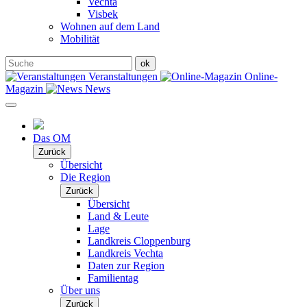
Vechta
Visbek
Wohnen auf dem Land
Mobilität
Veranstaltungen
Online-
Magazin
News
Das OM
Zurück
Übersicht
Die Region
Zurück
Übersicht
Land & Leute
Lage
Landkreis Cloppenburg
Landkreis Vechta
Daten zur Region
Familientag
Über uns
Zurück