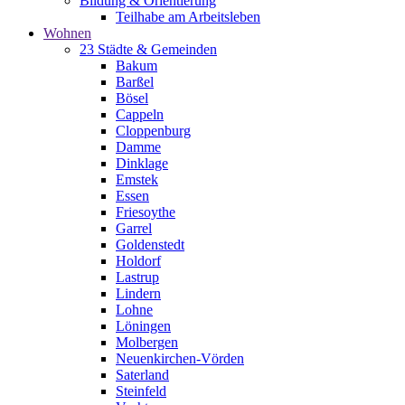
Bildung & Orientierung
Teilhabe am Arbeitsleben
Wohnen
23 Städte & Gemeinden
Bakum
Barßel
Bösel
Cappeln
Cloppenburg
Damme
Dinklage
Emstek
Essen
Friesoythe
Garrel
Goldenstedt
Holdorf
Lastrup
Lindern
Lohne
Löningen
Molbergen
Neuenkirchen-Vörden
Saterland
Steinfeld