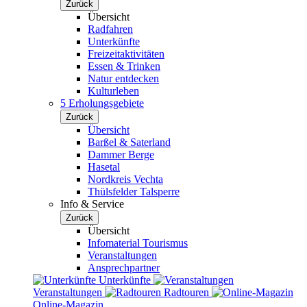
Zurück
Übersicht
Radfahren
Unterkünfte
Freizeitaktivitäten
Essen & Trinken
Natur entdecken
Kulturleben
5 Erholungsgebiete
Zurück
Übersicht
Barßel & Saterland
Dammer Berge
Hasetal
Nordkreis Vechta
Thülsfelder Talsperre
Info & Service
Zurück
Übersicht
Infomaterial Tourismus
Veranstaltungen
Ansprechpartner
Unterkünfte
Veranstaltungen
Radtouren
Online-Magazin