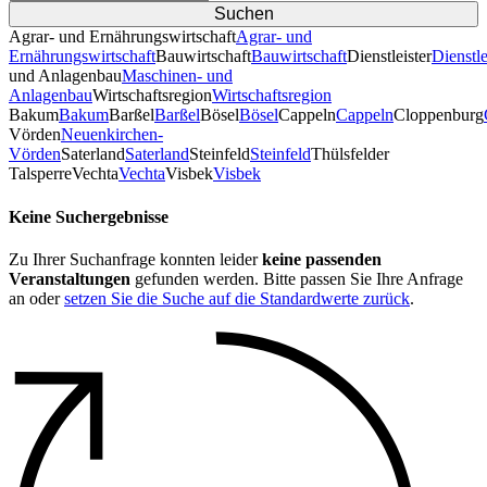
Agrar- und Ernährungswirtschaft
Agrar- und
Ernährungswirtschaft
Bauwirtschaft
Bauwirtschaft
Dienstleister
Dienstle
und Anlagenbau
Maschinen- und
Anlagenbau
Wirtschaftsregion
Wirtschaftsregion
Bakum
Bakum
Barßel
Barßel
Bösel
Bösel
Cappeln
Cappeln
Cloppenburg
Vörden
Neuenkirchen-
Vörden
Saterland
Saterland
Steinfeld
Steinfeld
Thülsfelder
TalsperreVechta
Vechta
Visbek
Visbek
Keine Suchergebnisse
Zu Ihrer Suchanfrage konnten leider
keine passenden
Veranstaltungen
gefunden werden. Bitte passen Sie Ihre Anfrage
an oder
setzen Sie die Suche auf die Standardwerte zurück
.