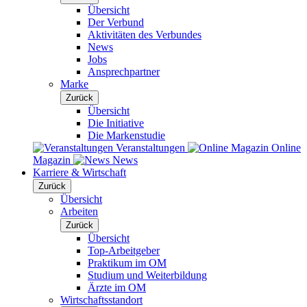
Übersicht
Der Verbund
Aktivitäten des Verbundes
News
Jobs
Ansprechpartner
Marke
Zurück
Übersicht
Die Initiative
Die Markenstudie
Veranstaltungen
Online
Magazin
News
Karriere & Wirtschaft
Zurück
Übersicht
Arbeiten
Zurück
Übersicht
Top-Arbeitgeber
Praktikum im OM
Studium und Weiterbildung
Ärzte im OM
Wirtschaftsstandort