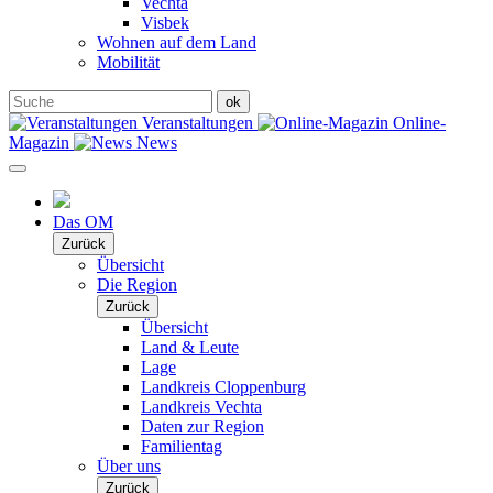
Vechta
Visbek
Wohnen auf dem Land
Mobilität
Veranstaltungen
Online-
Magazin
News
Das OM
Zurück
Übersicht
Die Region
Zurück
Übersicht
Land & Leute
Lage
Landkreis Cloppenburg
Landkreis Vechta
Daten zur Region
Familientag
Über uns
Zurück