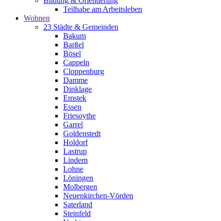
Bildung & Orientierung
Teilhabe am Arbeitsleben
Wohnen
23 Städte & Gemeinden
Bakum
Barßel
Bösel
Cappeln
Cloppenburg
Damme
Dinklage
Emstek
Essen
Friesoythe
Garrel
Goldenstedt
Holdorf
Lastrup
Lindern
Lohne
Löningen
Molbergen
Neuenkirchen-Vörden
Saterland
Steinfeld