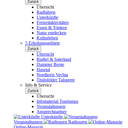
Zurück
Übersicht
Radfahren
Unterkünfte
Freizeitaktivitäten
Essen & Trinken
Natur entdecken
Kulturleben
5 Erholungsgebiete
Zurück
Übersicht
Barßel & Saterland
Dammer Berge
Hasetal
Nordkreis Vechta
Thülsfelder Talsperre
Info & Service
Zurück
Übersicht
Infomaterial Tourismus
Veranstaltungen
Ansprechpartner
Unterkünfte
Veranstaltungen
Radtouren
Online-Magazin