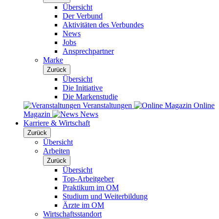
Übersicht
Der Verbund
Aktivitäten des Verbundes
News
Jobs
Ansprechpartner
Marke
Zurück
Übersicht
Die Initiative
Die Markenstudie
Veranstaltungen
Online
Magazin
News
Karriere & Wirtschaft
Zurück
Übersicht
Arbeiten
Zurück
Übersicht
Top-Arbeitgeber
Praktikum im OM
Studium und Weiterbildung
Ärzte im OM
Wirtschaftsstandort