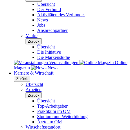
Übersicht
Der Verbund
Aktivitäten des Verbundes
News
Jobs
Ansprechpartner
Marke
Zurück
Übersicht
Die Initiative
Die Markenstudie
Veranstaltungen
Online
Magazin
News
Karriere & Wirtschaft
Zurück
Übersicht
Arbeiten
Zurück
Übersicht
Top-Arbeitgeber
Praktikum im OM
Studium und Weiterbildung
Ärzte im OM
Wirtschaftsstandort