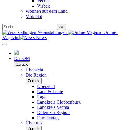
Vechta
Visbek
Wohnen auf dem Land
Mobilität
Veranstaltungen
Online-
Magazin
News
Das OM
Zurück
Übersicht
Die Region
Zurück
Übersicht
Land & Leute
Lage
Landkreis Cloppenburg
Landkreis Vechta
Daten zur Region
Familientag
Über uns
Zurück