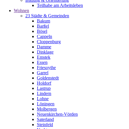
Bildung & Orientierung
Teilhabe am Arbeitsleben
Wohnen
23 Städte & Gemeinden
Bakum
Barßel
Bösel
Cappeln
Cloppenburg
Damme
Dinklage
Emstek
Essen
Friesoythe
Garrel
Goldenstedt
Holdorf
Lastrup
Lindern
Lohne
Löningen
Molbergen
Neuenkirchen-Vörden
Saterland
Steinfeld