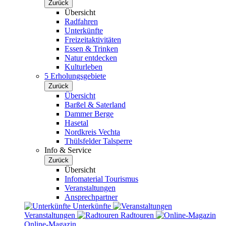
Zurück
Übersicht
Radfahren
Unterkünfte
Freizeitaktivitäten
Essen & Trinken
Natur entdecken
Kulturleben
5 Erholungsgebiete
Zurück
Übersicht
Barßel & Saterland
Dammer Berge
Hasetal
Nordkreis Vechta
Thülsfelder Talsperre
Info & Service
Zurück
Übersicht
Infomaterial Tourismus
Veranstaltungen
Ansprechpartner
Unterkünfte
Veranstaltungen
Radtouren
Online-Magazin