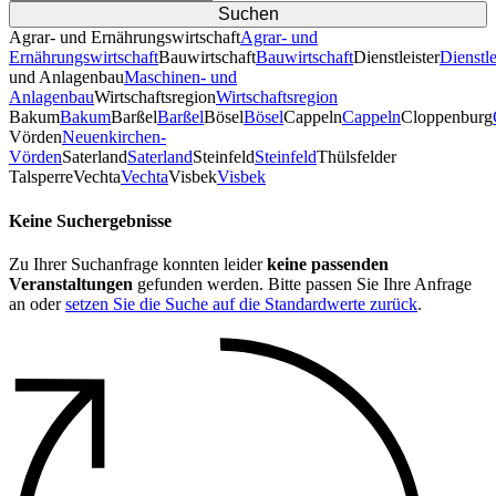
Agrar- und Ernährungswirtschaft
Agrar- und
Ernährungswirtschaft
Bauwirtschaft
Bauwirtschaft
Dienstleister
Dienstle
und Anlagenbau
Maschinen- und
Anlagenbau
Wirtschaftsregion
Wirtschaftsregion
Bakum
Bakum
Barßel
Barßel
Bösel
Bösel
Cappeln
Cappeln
Cloppenburg
Vörden
Neuenkirchen-
Vörden
Saterland
Saterland
Steinfeld
Steinfeld
Thülsfelder
TalsperreVechta
Vechta
Visbek
Visbek
Keine Suchergebnisse
Zu Ihrer Suchanfrage konnten leider
keine passenden
Veranstaltungen
gefunden werden. Bitte passen Sie Ihre Anfrage
an oder
setzen Sie die Suche auf die Standardwerte zurück
.