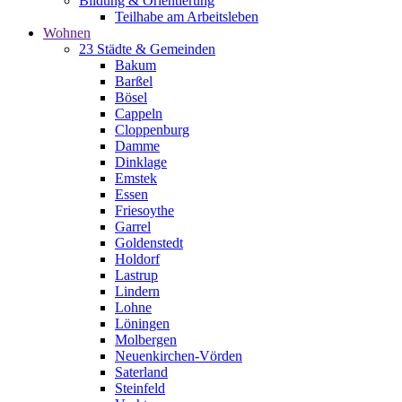
Bildung & Orientierung
Teilhabe am Arbeitsleben
Wohnen
23 Städte & Gemeinden
Bakum
Barßel
Bösel
Cappeln
Cloppenburg
Damme
Dinklage
Emstek
Essen
Friesoythe
Garrel
Goldenstedt
Holdorf
Lastrup
Lindern
Lohne
Löningen
Molbergen
Neuenkirchen-Vörden
Saterland
Steinfeld