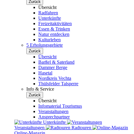
Zurück
Übersicht
Radfahren
Unterkünfte
Freizeitaktivitäten
Essen & Trinken
Natur entdecken
Kulturleben
5 Erholungsgebiete
Zurück
Übersicht
Barßel & Saterland
Dammer Berge
Hasetal
Nordkreis Vechta
Thülsfelder Talsperre
Info & Service
Zurück
Übersicht
Infomaterial Tourismus
Veranstaltungen
Ansprechpartner
Unterkünfte
Veranstaltungen
Radtouren
Online-Magazin