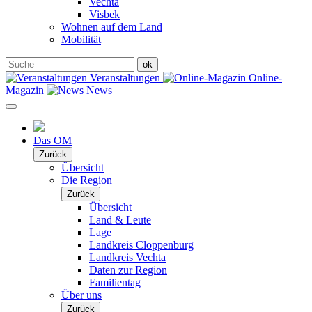
Vechta
Visbek
Wohnen auf dem Land
Mobilität
Veranstaltungen
Online-
Magazin
News
Das OM
Zurück
Übersicht
Die Region
Zurück
Übersicht
Land & Leute
Lage
Landkreis Cloppenburg
Landkreis Vechta
Daten zur Region
Familientag
Über uns
Zurück