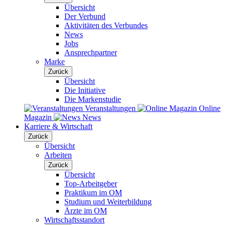
Übersicht
Der Verbund
Aktivitäten des Verbundes
News
Jobs
Ansprechpartner
Marke
Zurück
Übersicht
Die Initiative
Die Markenstudie
Veranstaltungen
Online
Magazin
News
Karriere & Wirtschaft
Zurück
Übersicht
Arbeiten
Zurück
Übersicht
Top-Arbeitgeber
Praktikum im OM
Studium und Weiterbildung
Ärzte im OM
Wirtschaftsstandort