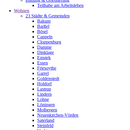
Bildung & Orientierung
Teilhabe am Arbeitsleben
Wohnen
23 Städte & Gemeinden
Bakum
Barßel
Bösel
Cappeln
Cloppenburg
Damme
Dinklage
Emstek
Essen
Friesoythe
Garrel
Goldenstedt
Holdorf
Lastrup
Lindern
Lohne
Löningen
Molbergen
Neuenkirchen-Vörden
Saterland
Steinfeld