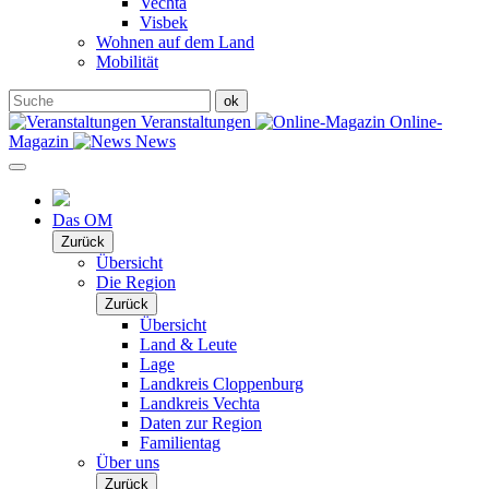
Vechta
Visbek
Wohnen auf dem Land
Mobilität
Veranstaltungen
Online-
Magazin
News
Das OM
Zurück
Übersicht
Die Region
Zurück
Übersicht
Land & Leute
Lage
Landkreis Cloppenburg
Landkreis Vechta
Daten zur Region
Familientag
Über uns
Zurück