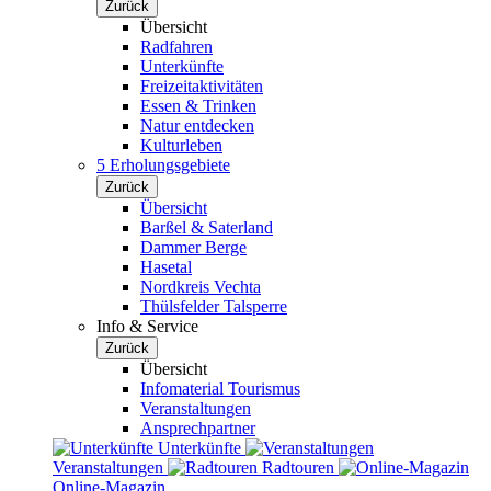
Zurück
Übersicht
Radfahren
Unterkünfte
Freizeitaktivitäten
Essen & Trinken
Natur entdecken
Kulturleben
5 Erholungsgebiete
Zurück
Übersicht
Barßel & Saterland
Dammer Berge
Hasetal
Nordkreis Vechta
Thülsfelder Talsperre
Info & Service
Zurück
Übersicht
Infomaterial Tourismus
Veranstaltungen
Ansprechpartner
Unterkünfte
Veranstaltungen
Radtouren
Online-Magazin