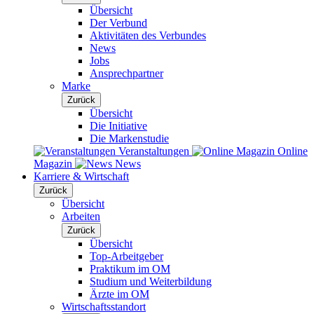
Übersicht
Der Verbund
Aktivitäten des Verbundes
News
Jobs
Ansprechpartner
Marke
Zurück
Übersicht
Die Initiative
Die Markenstudie
Veranstaltungen
Online
Magazin
News
Karriere & Wirtschaft
Zurück
Übersicht
Arbeiten
Zurück
Übersicht
Top-Arbeitgeber
Praktikum im OM
Studium und Weiterbildung
Ärzte im OM
Wirtschaftsstandort