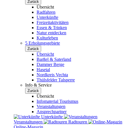
Zurück
Übersicht
Radfahren
Unterkünfte
Freizeitaktivitäten
Essen & Trinken
Natur entdecken
Kulturleben
5 Erholungsgebiete
Zurück
Übersicht
Barßel & Saterland
Dammer Berge
Hasetal
Nordkreis Vechta
Thülsfelder Talsperre
Info & Service
Zurück
Übersicht
Infomaterial Tourismus
Veranstaltungen
Ansprechpartner
Unterkünfte
Veranstaltungen
Radtouren
Online-Magazin