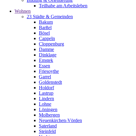
Bildung & Orientierung
Teilhabe am Arbeitsleben
Wohnen
23 Städte & Gemeinden
Bakum
Barßel
Bösel
Cappeln
Cloppenburg
Damme
Dinklage
Emstek
Essen
Friesoythe
Garrel
Goldenstedt
Holdorf
Lastrup
Lindern
Lohne
Löningen
Molbergen
Neuenkirchen-Vörden
Saterland
Steinfeld