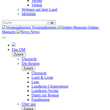
Vechta
Visbek
Wohnen auf dem Land
Mobilität
Veranstaltungen
Online-
Magazin
News
Das OM
Zurück
Übersicht
Die Region
Zurück
Übersicht
Land & Leute
Lage
Landkreis Cloppenburg
Landkreis Vechta
Daten zur Region
Familientag
Über uns
Zurück