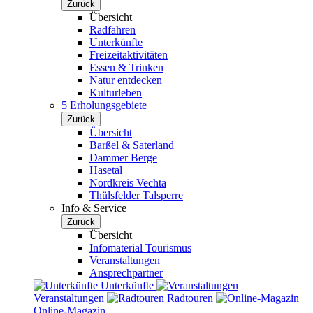
Zurück
Übersicht
Radfahren
Unterkünfte
Freizeitaktivitäten
Essen & Trinken
Natur entdecken
Kulturleben
5 Erholungsgebiete
Zurück
Übersicht
Barßel & Saterland
Dammer Berge
Hasetal
Nordkreis Vechta
Thülsfelder Talsperre
Info & Service
Zurück
Übersicht
Infomaterial Tourismus
Veranstaltungen
Ansprechpartner
Unterkünfte
Veranstaltungen
Radtouren
Online-Magazin