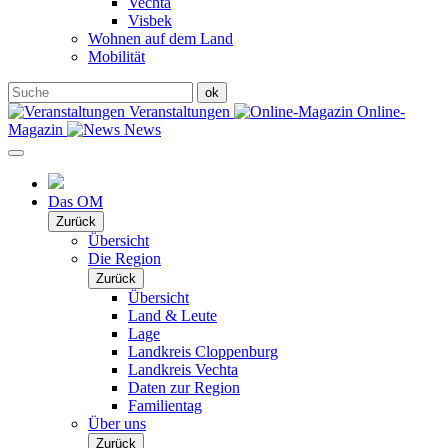
Vechta
Visbek
Wohnen auf dem Land
Mobilität
Veranstaltungen
Online-
Magazin
News
Das OM
Zurück
Übersicht
Die Region
Zurück
Übersicht
Land & Leute
Lage
Landkreis Cloppenburg
Landkreis Vechta
Daten zur Region
Familientag
Über uns
Zurück