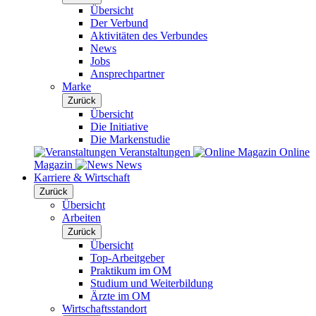
Übersicht
Der Verbund
Aktivitäten des Verbundes
News
Jobs
Ansprechpartner
Marke
Zurück
Übersicht
Die Initiative
Die Markenstudie
Veranstaltungen
Online
Magazin
News
Karriere & Wirtschaft
Zurück
Übersicht
Arbeiten
Zurück
Übersicht
Top-Arbeitgeber
Praktikum im OM
Studium und Weiterbildung
Ärzte im OM
Wirtschaftsstandort