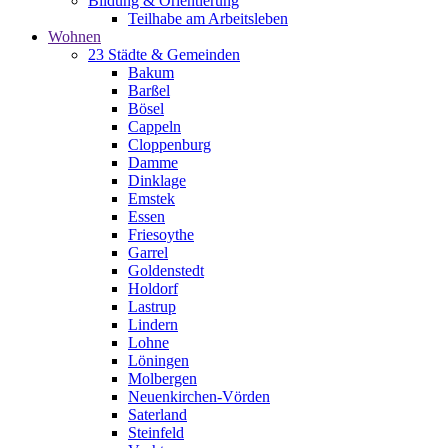
Bildung & Orientierung
Teilhabe am Arbeitsleben
Wohnen
23 Städte & Gemeinden
Bakum
Barßel
Bösel
Cappeln
Cloppenburg
Damme
Dinklage
Emstek
Essen
Friesoythe
Garrel
Goldenstedt
Holdorf
Lastrup
Lindern
Lohne
Löningen
Molbergen
Neuenkirchen-Vörden
Saterland
Steinfeld