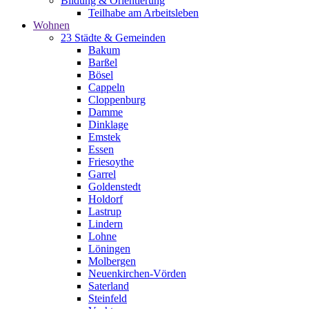
Bildung & Orientierung
Teilhabe am Arbeitsleben
Wohnen
23 Städte & Gemeinden
Bakum
Barßel
Bösel
Cappeln
Cloppenburg
Damme
Dinklage
Emstek
Essen
Friesoythe
Garrel
Goldenstedt
Holdorf
Lastrup
Lindern
Lohne
Löningen
Molbergen
Neuenkirchen-Vörden
Saterland
Steinfeld