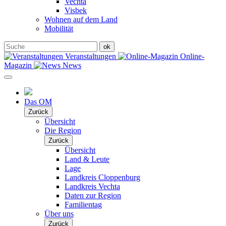
Vechta
Visbek
Wohnen auf dem Land
Mobilität
Veranstaltungen
Online-
Magazin
News
Das OM
Zurück
Übersicht
Die Region
Zurück
Übersicht
Land & Leute
Lage
Landkreis Cloppenburg
Landkreis Vechta
Daten zur Region
Familientag
Über uns
Zurück