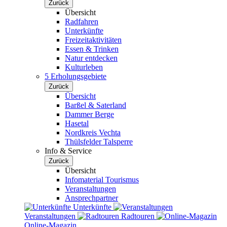
Zurück
Übersicht
Radfahren
Unterkünfte
Freizeitaktivitäten
Essen & Trinken
Natur entdecken
Kulturleben
5 Erholungsgebiete
Zurück
Übersicht
Barßel & Saterland
Dammer Berge
Hasetal
Nordkreis Vechta
Thülsfelder Talsperre
Info & Service
Zurück
Übersicht
Infomaterial Tourismus
Veranstaltungen
Ansprechpartner
Unterkünfte
Veranstaltungen
Radtouren
Online-Magazin