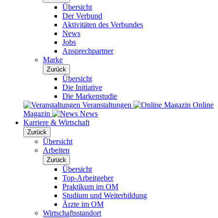
Übersicht
Der Verbund
Aktivitäten des Verbundes
News
Jobs
Ansprechpartner
Marke
Zurück
Übersicht
Die Initiative
Die Markenstudie
Veranstaltungen
Online
Magazin
News
Karriere & Wirtschaft
Zurück
Übersicht
Arbeiten
Zurück
Übersicht
Top-Arbeitgeber
Praktikum im OM
Studium und Weiterbildung
Ärzte im OM
Wirtschaftsstandort