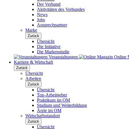
Der Verbund
Aktivitäten des Verbundes
News
Jobs
Ansprechpartner
Marke
Zurück
Übersicht
Die Initiative
Die Markenstudie
Veranstaltungen
Online 
Karriere & Wirtschaft
Zurück
Übersicht
Arbeiten
Zurück
Übersicht
Top-Arbeitgeber
Praktikum im OM
Studium und Weiterbildung
Ärzte im OM
Wirtschaftsstandort
Zurück
Übersicht