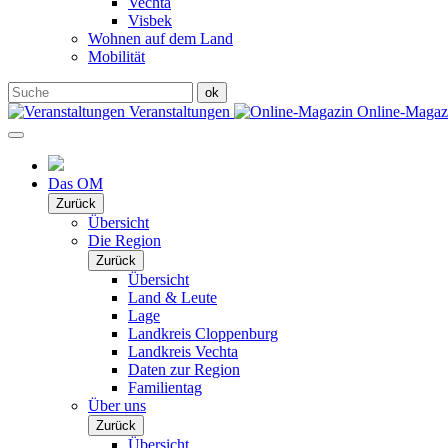
Vechta
Visbek
Wohnen auf dem Land
Mobilität
Veranstaltungen
Online-Maga
Das OM
Zurück
Übersicht
Die Region
Zurück
Übersicht
Land & Leute
Lage
Landkreis Cloppenburg
Landkreis Vechta
Daten zur Region
Familientag
Über uns
Zurück
Übersicht