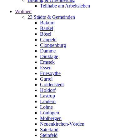
Bildung & Orientierung
Teilhabe am Arbeitsleben
Wohnen
23 Städte & Gemeinden
Bakum
Barßel
Bösel
Cappeln
Cloppenburg
Damme
Dinklage
Emstek
Essen
Friesoythe
Garrel
Goldenstedt
Holdorf
Lastrup
Lindern
Lohne
Löningen
Molbergen
Neuenkirchen-Vörden
Saterland
Steinfeld