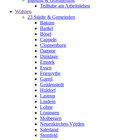
Bildung & Orientierung
Teilhabe am Arbeitsleben
Wohnen
23 Städte & Gemeinden
Bakum
Barßel
Bösel
Cappeln
Cloppenburg
Damme
Dinklage
Emstek
Essen
Friesoythe
Garrel
Goldenstedt
Holdorf
Lastrup
Lindern
Lohne
Löningen
Molbergen
Neuenkirchen-Vörden
Saterland
Steinfeld