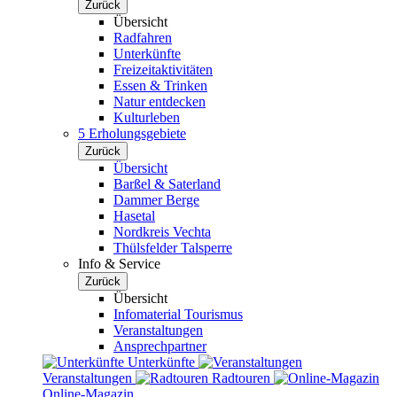
Zurück
Übersicht
Radfahren
Unterkünfte
Freizeitaktivitäten
Essen & Trinken
Natur entdecken
Kulturleben
5 Erholungsgebiete
Zurück
Übersicht
Barßel & Saterland
Dammer Berge
Hasetal
Nordkreis Vechta
Thülsfelder Talsperre
Info & Service
Zurück
Übersicht
Infomaterial Tourismus
Veranstaltungen
Ansprechpartner
Unterkünfte
Veranstaltungen
Radtouren
Online-Magazin