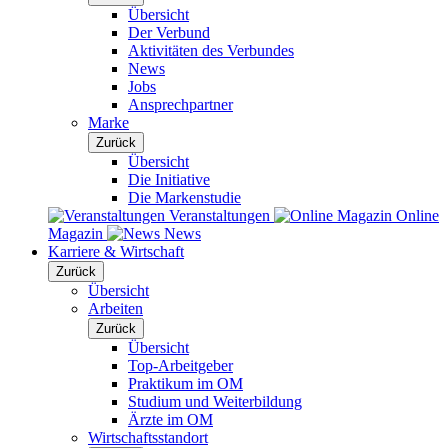
Übersicht
Der Verbund
Aktivitäten des Verbundes
News
Jobs
Ansprechpartner
Marke
Zurück
Übersicht
Die Initiative
Die Markenstudie
Veranstaltungen
Online
Magazin
News
Karriere & Wirtschaft
Zurück
Übersicht
Arbeiten
Zurück
Übersicht
Top-Arbeitgeber
Praktikum im OM
Studium und Weiterbildung
Ärzte im OM
Wirtschaftsstandort