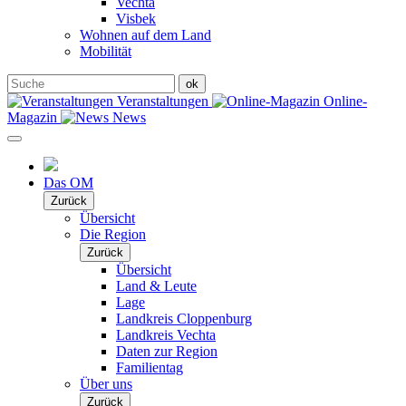
Vechta
Visbek
Wohnen auf dem Land
Mobilität
Veranstaltungen
Online-
Magazin
News
Das OM
Zurück
Übersicht
Die Region
Zurück
Übersicht
Land & Leute
Lage
Landkreis Cloppenburg
Landkreis Vechta
Daten zur Region
Familientag
Über uns
Zurück