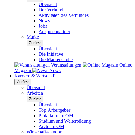
Übersicht
Der Verbund
Aktivitäten des Verbundes
News
Jobs
Ansprechpartner
Marke
Zurück
Übersicht
Die Initiative
Die Markenstudie
Veranstaltungen
Online
Magazin
News
Karriere & Wirtschaft
Zurück
Übersicht
Arbeiten
Zurück
Übersicht
Top-Arbeitgeber
Praktikum im OM
Studium und Weiterbildung
Ärzte im OM
Wirtschaftsstandort