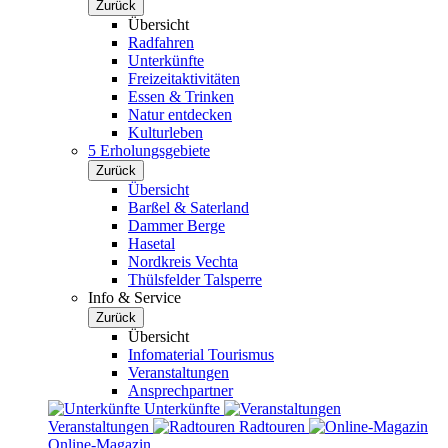
Zurück
Übersicht
Radfahren
Unterkünfte
Freizeitaktivitäten
Essen & Trinken
Natur entdecken
Kulturleben
5 Erholungsgebiete
Zurück
Übersicht
Barßel & Saterland
Dammer Berge
Hasetal
Nordkreis Vechta
Thülsfelder Talsperre
Info & Service
Zurück
Übersicht
Infomaterial Tourismus
Veranstaltungen
Ansprechpartner
Unterkünfte
Veranstaltungen
Radtouren
Online-Magazin