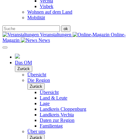
Vechta
Visbek
Wohnen auf dem Land
Mobilität
Veranstaltungen
Online-
Magazin
News
Das OM
Zurück
Übersicht
Die Region
Zurück
Übersicht
Land & Leute
Lage
Landkreis Cloppenburg
Landkreis Vechta
Daten zur Region
Familientag
Über uns
Zurück