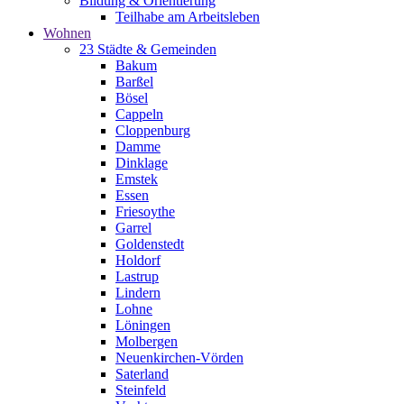
Bildung & Orientierung
Teilhabe am Arbeitsleben
Wohnen
23 Städte & Gemeinden
Bakum
Barßel
Bösel
Cappeln
Cloppenburg
Damme
Dinklage
Emstek
Essen
Friesoythe
Garrel
Goldenstedt
Holdorf
Lastrup
Lindern
Lohne
Löningen
Molbergen
Neuenkirchen-Vörden
Saterland
Steinfeld